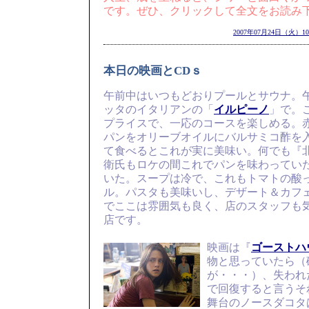
です。ぜひ、クリックして全文をお読み
2007年07月24日（火）10
本日の映画とCDｓ
午前中はいつもどおりプールとサウナ。
ッタのイタリアンの「
イルピーノ
」で。
プライスで、一応のコースを楽しめる。
パンをオリーブオイルにバルサミコ酢を
て食べるとこれが実に美味い。何でも『
衛氏もロケの間これでパンを味わってい
いた。スープは冷で、これもトマトの酸
ル。パスタも美味いし、デザート＆カフ
でここは雰囲気も良く、店のスタッフも
店です。
映画は『
ゴーストハ
物と思っていたら（
が・・・）、失われ
で回復すると言うそ
舞台のノースダコタ