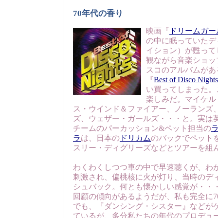
70年代の香り
映画『
ドリームガー
の中に眠っていたデ
イション）が甦って
観ながら音楽ショッ
スコのアルバムがあ
『
Best of Disco Nights
い買ってしまった。
楽しみだ。マイケル
ス・ウインド＆ファイアー、ノーランズ
ズ、ウェザー・ガールズ・・・と。実は英
チームのパーカッション&ペット担当の
ラ
は、日本の
ドリカム
のバックでペット
スリー・ディグリーズなどとツアーを組
わくわくしつつ車の中で早速聴くが、わ
刺激され、偏桃核に火が灯り、当時のデ
シュバック。何とも懐かしい感覚が・・
回顧の傾向があるようだが、私も完全に7
でも、『ダンシング・シスター』などが
ているが、多分私たちの年代のプロデュ