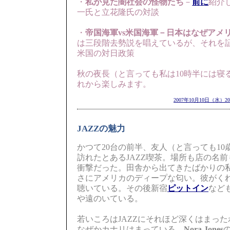
・
私が見た闇社会の怪物たち
－
前に
紹介
一氏と立花隆氏の対談
・
帝国海軍vs米国海軍－日本はなぜアメ
は三段階去勢説を唱えているが、それを
米国の対日政策
秋の夜長（と言っても私は10時半には寝
れから楽しみます。
2007年10月10日（水）20
JAZZの魅力
かつて20台の前半、友人（と言っても1
訪れたとあるJAZZ喫茶。場所も店の名
衝撃だった。田舎から出てきたばかりの
さにアメリカのディープな匂い。彼がく
聴いている。その後新宿
ピットイン
など
や遠のいている。
若いころはJAZZにそれほど深くはまっ
なぜかカナリはまっている。
Nora Jones