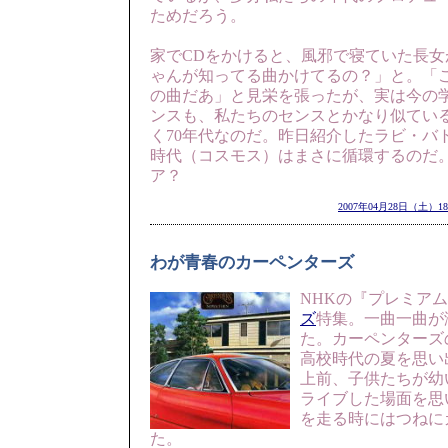
ためだろう。
家でCDをかけると、風邪で寝ていた長
ゃんが知ってる曲かけてるの？」と。「
の曲だあ」と見栄を張ったが、実は今の
ンスも、私たちのセンスとかなり似てい
く70年代なのだ。昨日紹介したラビ・バ
時代（コスモス）はまさに循環するのだ
ア？
2007年04月28日（土）18
わが青春のカーペンターズ
NHKの『プレミアム
ズ
特集。一曲一曲が
た。カーペンターズ
高校時代の夏を思い
上前、子供たちが幼
ライブした場面を思
を走る時にはつねに
た。