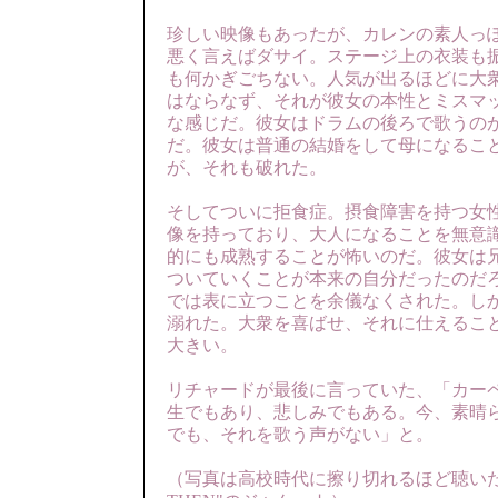
珍しい映像もあったが、カレンの素人っ
悪く言えばダサイ。ステージ上の衣装も
も何かぎごちない。人気が出るほどに大
はならなず、それが彼女の本性とミスマ
な感じだ。彼女はドラムの後ろで歌うの
だ。彼女は普通の結婚をして母になるこ
が、それも破れた。
そしてついに拒食症。摂食障害を持つ女
像を持っており、大人になることを無意
的にも成熟することが怖いのだ。彼女は
ついていくことが本来の自分だったのだ
では表に立つことを余儀なくされた。し
溺れた。大衆を喜ばせ、それに仕えるこ
大きい。
リチャードが最後に言っていた、「カー
生でもあり、悲しみでもある。今、素晴
でも、それを歌う声がない」と。
（写真は高校時代に擦り切れるほど聴いたア