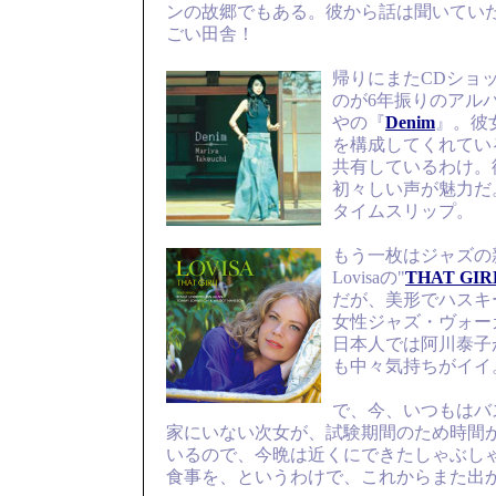
ンの故郷でもある。彼から話は聞いてい
ごい田舎！
帰りにまたCDショ
のが6年振りのアル
やの『
Denim
』。彼
を構成してくれてい
共有しているわけ。
初々しい声が魅力だ
タイムスリップ。
もう一枚はジャズの
Lovisaの"
THAT GIR
だが、美形でハスキ
女性ジャズ・ヴォー
日本人では阿川泰子
も中々気持ちがイイ
で、今、いつもはバ
家にいない次女が、試験期間のため時間
いるので、今晩は近くにできたしゃぶし
食事を、というわけで、これからまた出