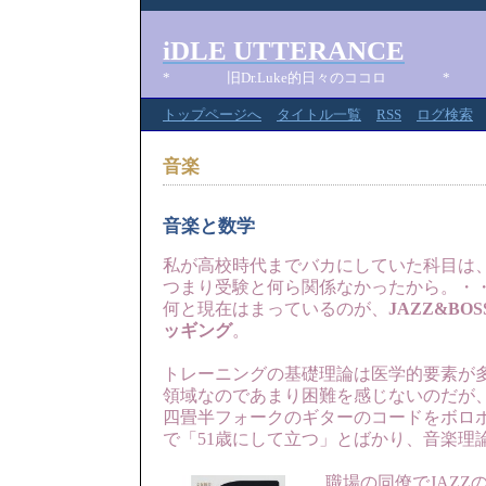
iDLE UTTERANCE
* 旧Dr.Luke的日々のココロ *
トップページへ
タイトル一覧
RSS
ログ検索
音楽
音楽と数学
私が高校時代までバカにしていた科目は
つまり受験と何ら関係なかったから。・
何と現在はまっているのが、
JAZZ&BOS
ッギング
。
トレーニングの基礎理論は医学的要素が
領域なのであまり困難を感じないのだが
四畳半フォークのギターのコードをボロ
で「51歳にして立つ」とばかり、音楽理
職場の同僚でJAZZ