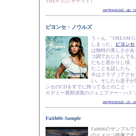
THEN"のジャケット）
2007年04月20日（金）23
ビヨンセ・ノウルズ
う～ん、"DREAM 
しまった。
ビヨンセ
は独特の美しさがあ
コ調でおじさんでも
たちと若かりし頃、
たことを話したら、
今はクラブ（アクセ
い。そしたら息子が
ンセのCDをすでに持ってるとのこと・
カデミー賞助演賞のジェニファー・ハド
2007年03月05日（月）20
Faith06-Sample
Faith06のサンプ
のイメージ映像です