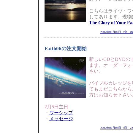
こちらはライヴ・ワ
してあります。現物
The Glory of Your Fa
2007年02月09日（金）09
Faith06の注文開始
新しいCDとDVD
ます。オーダーフォ
さい。
バイブルカレッジを
てもまだこちらから
方はお知らせ下さい
2月5日主日
・
ワーシップ
・
メッセージ
2007年02月04日（日）22