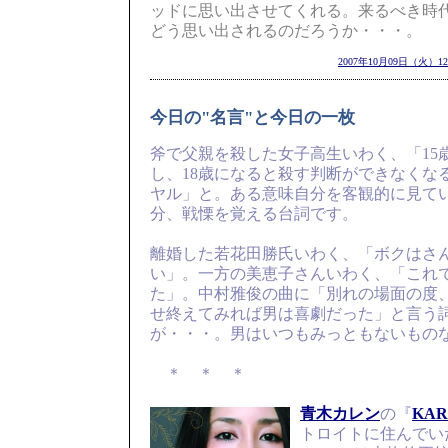
ッドに思い出させてくれる。来るべき時
どう思い出されるのだろうか・・・。
2007年10月09日（火）12
今日の"名言"と今日の一枚
斧で父親を殺した女子高生いわく、「15
し、18歳になると殺す判断ができなくな
ヤル」と。ある意味自分を客観的に見て
分、戦慄を覚える台詞です。
離婚した若花田勝氏いわく、「ボクはさ
い」。一方の美恵子さんいわく、「これ
た」。中村雅俊の曲に「別れの場面の度
せ終えてみれば男は喜劇だった」と言う
が・・・。男はいつもみっともないもの
＊ ＊ ＊
青木カレン
の『
KAR
トロイトに住んでい