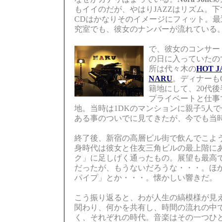
もイイのだが、やはりJAZZはリズム。
CDはかなりそのイメージにフィット。
究室でも、彼女のナンバーが流れている
で、彼女のコンサー
の日に入っていたの
所は代々木の
HOT J
NARU
。ディナーも
籍地にして、20代後
プライベートと仕事
地。当時は1DKのマンションに親子5人
ある事のついでに見てきたが、今でも当
終了後、新宿の高層ビル街で飲んでこよ
身時代は彼女と住友三角ビルの最上階に
ク」に足しげく通ったもの。展望も最高
だったが、もうないだろうな・・・。ほ
パイプ」とか・・・。懐かしい響きだ。
こう振り返ると、わが人生の縞模様が見
関わり、何かを共有し、時間の流れの中
く、それぞれの時代。音楽はその一つひ