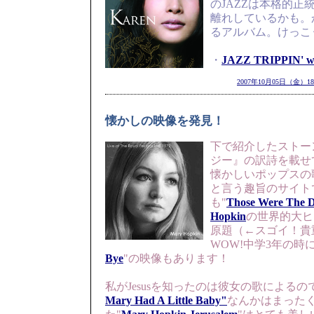
のJAZZは本格的正
離れしているかも。
るアルバム。けっこ
・
JAZZ TRIPPIN'
2007年10月05日（金）18
懐かしの映像を発見！
下で紹介したストー
ジー』の訳詩を載せ
懐かしいポップスの
と言う趣旨のサイト
も"
Those Were The 
Hopkin
の世界的大ヒ
原題（←スゴイ！貴
WOW!中学3年の時
Bye
"の映像もあります！
私がJesusを知ったのは彼女の歌による
Mary Had A Little Baby"
なんかはまった