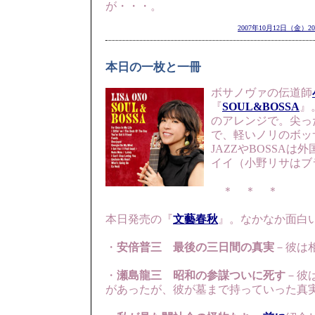
が・・・。
2007年10月12日（金）20
本日の一枚と一冊
ボサノヴァの伝道師
『
SOUL&BOSSA
』
のアレンジで。尖っ
で、軽いノリのボッ
JAZZやBOSSA
イイ（小野リサはブ
＊ ＊ ＊
本日発売の『
文藝春秋
』。なかなか面白
・
安倍普三 最後の三日間の真実
－彼は
・
瀬島龍三 昭和の参謀ついに死す
－彼
があったが、彼が墓まで持っていった真