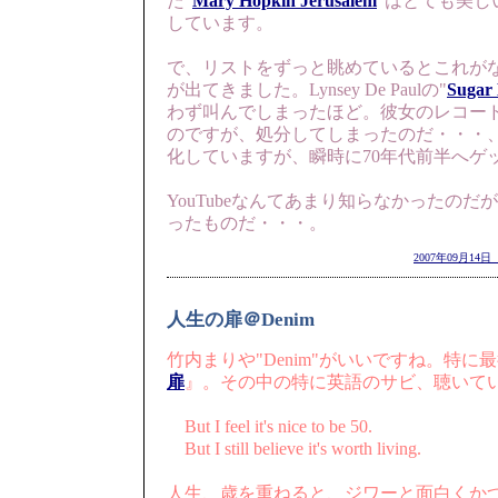
た"
Mary Hopkin Jerusalem
"はとても美し
しています。
で、リストをずっと眺めているとこれが
が出てきました。Lynsey De Paulの"
Sugar
わず叫んでしまったほど。彼女のレコー
のですが、処分してしまったのだ・・・
化していますが、瞬時に70年代前半へゲ
YouTubeなんてあまり知らなかったの
ったものだ・・・。
2007年09月14日
人生の扉＠Denim
竹内まりや"Denim"がいいですね。特に
扉
』。その中の特に英語のサビ、聴いて
But I feel it's nice to be 50.
But I still believe it's worth living.
人生、歳を重ねると、ジワーと面白くか