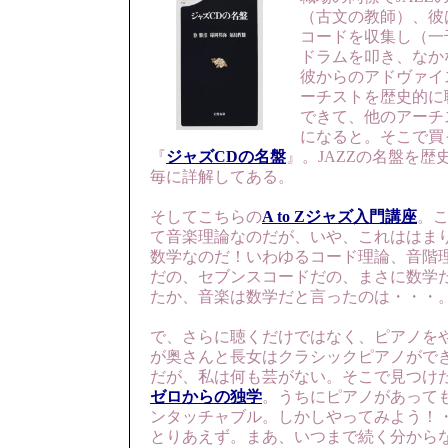
（古文の教師）、彼
コードを収集し（一
ドラムを叩き、なか
彼からのアドヴァイ
ーチストを歴史的に
できて、他のアーチ
になると。そこで買
『
ジャズCDの名盤
』。JAZZの名盤を
毎に詳解してある。
そしてこちらの
A to Zジャズ入門講座
。
て音楽理論なのだが、いや、これははま
数学なのだ！いわゆるコード理論、音階
だの、セブンスコードだの、まさに数学
たか、音楽は数学だと言ったのは・・・
で、さらに聴くだけではなく、ピアノを
が奥さんと長女はクラシックピアノがで
だが、私は何も芸がない。そこで見つけ
ゼロからの独学
。うちにピアノがあって
ンタッチャブル。しかしやってみよう！
とりあえず。まあ、いつまで続く分から