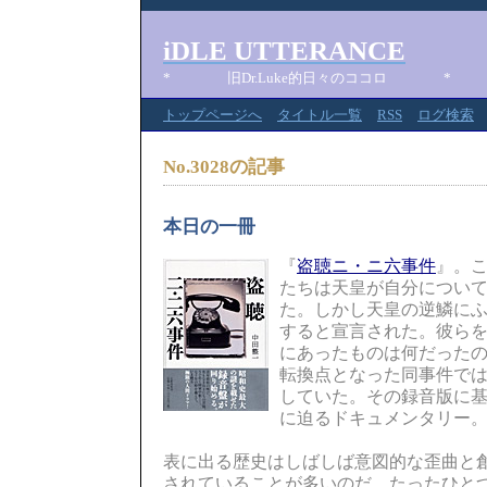
iDLE UTTERANCE
* 旧Dr.Luke的日々のココロ *
トップページへ
タイトル一覧
RSS
ログ検索
No.3028の記事
本日の一冊
『
盗聴ニ・ニ六事件
』。
たちは天皇が自分につい
た。しかし天皇の逆鱗に
すると宣言された。彼ら
にあったものは何だった
転換点となった同事件で
していた。その録音版に
に迫るドキュメンタリー
表に出る歴史はしばしば意図的な歪曲と
されていることが多いのだ。たったひと