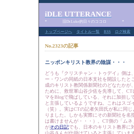
iDLE UTTERANCE
* 旧Dr.Luke的日々のココロ *
トップページへ
タイトル一覧
RSS
ログ検索
No.2323の記事
ニッポンキリスト教界の陰謀・・・
どうも『クリスチャン・トゥデイ』側は
ー・ワンの同紙の日本支社を開設したと
成のキリスト教関係新聞社のどなたかが
ために、救世軍山谷少佐を先導して、CT
マをBlogで飛ばしている、それに加担してい
と主張しているようですね。これはスゴ
（笑）。実はCTの記者矢田氏が私に同じ
りました。しかも実際にその新聞社を名
は書けませんが・・・）。CT側の「ムネ
が
その日記
でも、日本のキリスト教界に
山谷さんが仕掛けていると主張していま