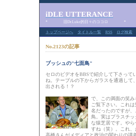
iDLE UTTERANCE
* 旧Dr.Luke的日々のココロ *
トップページへ
タイトル一覧
RSS
ログ検索
No.2123の記事
ブッシュの"七面鳥"
セロのビデオをBBSで紹介して下さって
ね。テーブルの下からガラスを通過して
出される！？
で、この満面の笑み
ご覧下さい。これは
名だったのですが、
鳥。実はプラスチッ
な猿芝居です。やら
すね（笑）。これ、
高橋さんがメディアと政治の関わりの講