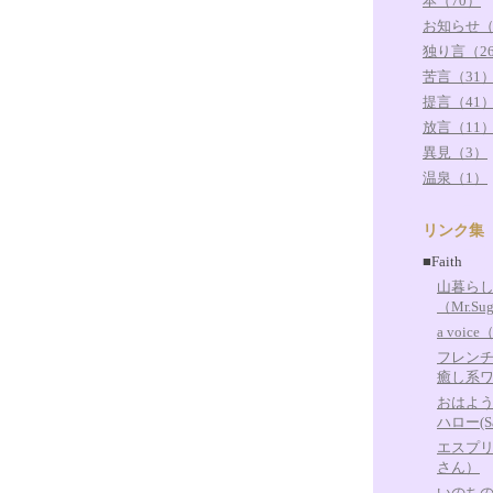
本（70）
お知らせ（
独り言（2
苦言（31
提言（41
放言（11
異見（3）
温泉（1）
リンク集
■Faith
山暮ら
（Mr.Su
a voic
フレン
癒し系
おはよ
ハロー(Sa
エスプ
さん）
いのち