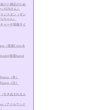
の喜びと満足のため
dy♪1026さん）
タランスタン（ダン
たらちゃん）
ルチャーチ情報サイ
eigns（英国Colin &
 Wonder(英国Jarrod
&Fitness（米）
&Fitness（日）
館（引き込まれる人
Faries（アイルランド
ん）