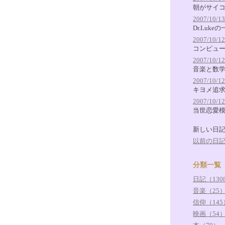
朝がサイコ
2007/10/13
Dr.Luk
2007/10/12
コンピュ
2007/10/12
音楽と数
2007/10/12
キヨメ追
2007/10/12
当世恋愛
新しい日
以前の日
分類一覧
日記（130
音楽（25
信仰（145
映画（54