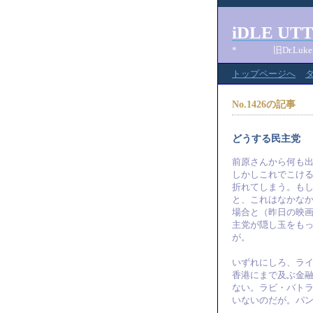
iDLE UT
* 旧Dr.Lu
トップページへ
No.1426の記事
どうする民主党
前原さんから何も
しかしこれでこけ
折れてしまう。も
と、これはなかな
場合と（昨日の映
主党が隠し玉をも
が。
いずれにしろ、ラ
香港にまで及ぶ金
ない。ラビ・バト
いないのだが。パ