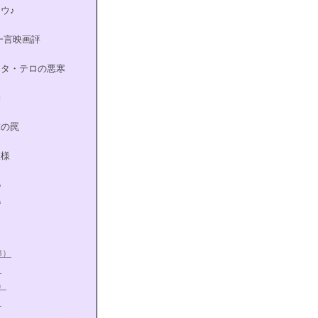
ウ♪
eの一言映画評
ータ・テロの悪寒
学
求の罠
模様
記
記
8）
）
）
）