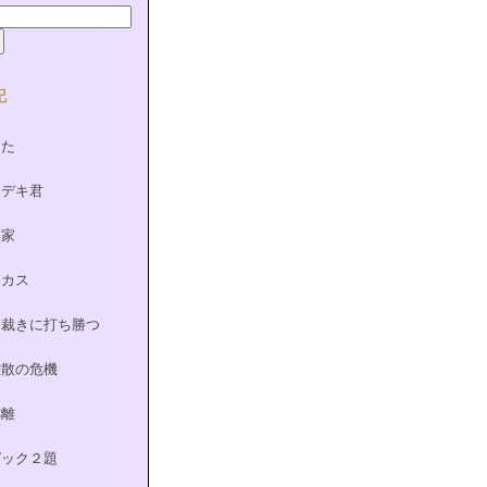
記
した
ヒデキ君
田家
ーカス
は裁きに打ち勝つ
離散の危機
乖離
ピック２題