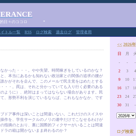
TERANCE
ke的日々のココロ *
タイトル一覧
RSS
ログ検索
過去ログ
管理者用
<<
2026年
日
月
-
-
-
出なかった・・・。やや失望。時間稼ぎをしているのかな？
2
3
ると、本当にあるかも知れない政治家との関係の追求の腰が
9
10
1
し誰かがそれを企んで、このメールで民主党をはめたとする
か・・・。罠は、それと分かっていても入り行く必要のある
16
17
1
画のように）、絶対はまってはならない場合があります。民
23
24
2
って、形勢不利を演じているならば、これもなかなか、です
30
31
-
イブドア事件は深いことは間違いない。これだけのスイスや
融操作を、学生サークルのノリの連中だけでこなせるわけが
ラの指摘のとおり、裏に国際的フィクサーがいることは間違
ンドラの箱は開かないまま終わるのか？
ログ検索