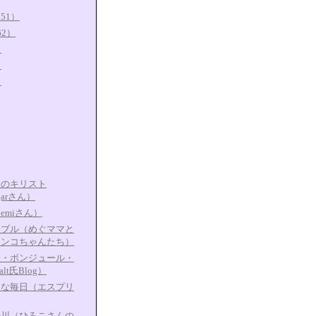
51）
62）
）
）
）
しのキリスト
garさん）
e（emiさん）
チブル（めぐママと
ワンコちゃんたち）
う・ボンジュール・
lt氏Blog）
リな毎日（エスプリ
の川（ひろこさんの