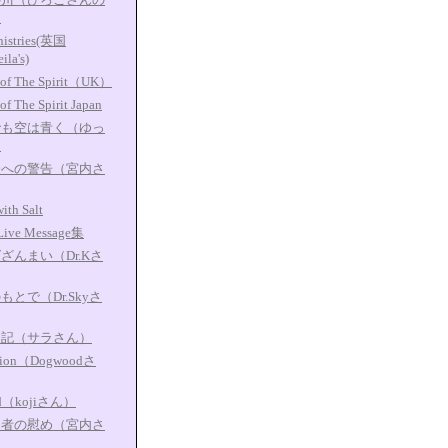
）
istries(英国
la's)
 of The Spirit（UK）
f The Spirit Japan
でも空は青く（ゆっ
）
会への警告（宮内さ
ith Salt
ive Message集
ざんまい（Dr.Kさ
とで（Dr.Skyさ
日記（サラさん）
ation（Dogwoodさ
rd（kojiさん）
ト者の慰め（宮内さ