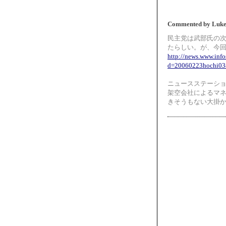
Commented by Luk
民主党は武部氏の
たらしい。が、今
http://news.www.info
d=20060223hochi03
ニュースステーシ
架空会社によるマ
きそうもない大掛