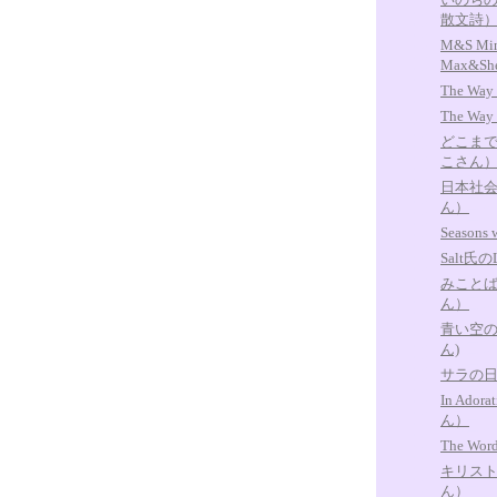
散文詩
M&S Min
Max&Shei
The Way
The Way o
どこま
こさん
日本社
ん）
Seasons w
Salt氏のL
みことば
ん）
青い空のも
ん)
サラの
In Ador
ん）
The Wo
キリス
ん）