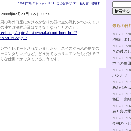
2006年02月22日（水）19:11
この記事のURL
独り言
管理者
e
2006年02月23日（木）22:56
次男の海外口座におけるかなりの額の金の流れをつかんでい
最近の日
回の件で政治的追及はできなくなったとのこと。
seek.co.jp/topics/business/takahumi_horie.html?
2007/10/20
8&cat=60&typ=t
移動しま
2007/10/20
ョンでもレポートされていましたが、スイスや南米の島での
その後の
ネーロンダリングなど、どう見てもホリエモンたちだけでで
2007/10/19
かりな仕掛けができているようです。
本当の亀
2007/10/18
パンとサ
2007/10/17
あわれみ
2007/10/17
亀田一家
2007/10/16
表と裏の
2007/10/15
今朝のト
2007/10/14