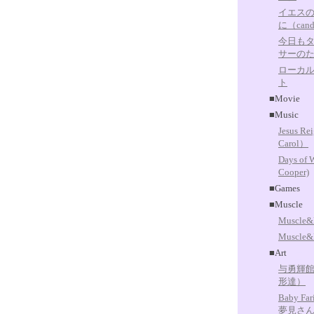
イエス
に（can
今日も
サーの
ローカ
ト
■Movie
■Music
Jesus R
Carol）
Days of
Cooper)
■Games
■Muscle
Muscle
Muscle
■Art
与勇輝
形達）
Baby 
夢見さ