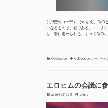
引用聖句（一部） それゆえ、信仰
いなるものは、愛である。-1コリン
ら、罪に定められる。すべて信仰に
カ
タ
Celebration
Celebration
スーパーイ
テ
グ
ゴ
リ
ー
エロヒムの会議に
投
投
2019年3月31日
drluke
稿
稿
日
者