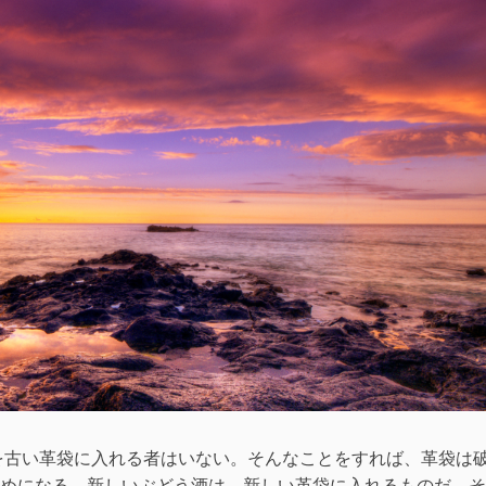
ン
ー
ポ
イ
ー
ン
ズ
ポ
す
ー
る”の
ズ
す
る
に
を古い革袋に入れる者はいない。そんなことをすれば、革袋は
めになる。新しいぶどう酒は、新しい革袋に入れるものだ。そ