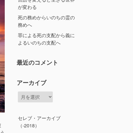
が変わる
死の務めからいのちの霊の
務めへ
罪による死の支配から義に
よるいのちの支配へ
最近のコメント
アーカイブ
ア
ー
カ
イ
セレブ・アーカイブ
ブ
破
（-2018）
う