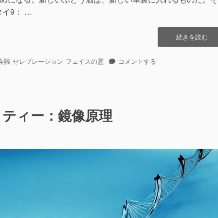
イ9： …
“エ
続きを読む
ロ
ヒ
エ
会議
セレブレーション
フェイスの霊
コメントする
ム
ロ
の
ヒ
会
ム
議
の
に
会
リティー：鏡像原理
参
議
与
に
す
参
る”の
与
す
る
に