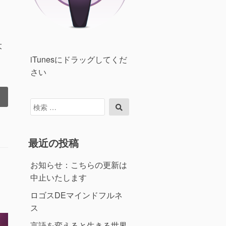
大
iTunesにドラッグしてくだ
さい
検
検
索
索
対
象:
最近の投稿
お知らせ：こちらの更新は
中止いたします
ロゴスDEマインドフルネ
ス
言語を変えると生きる世界