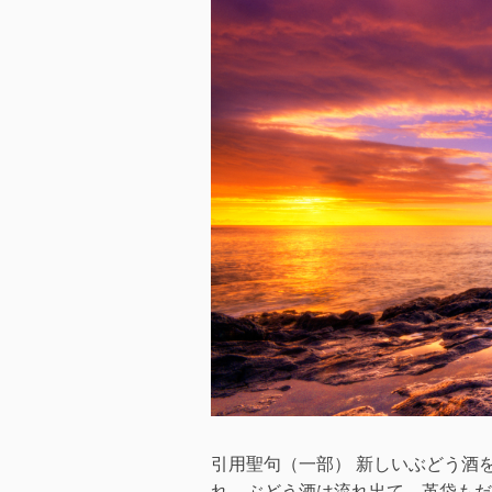
引用聖句（一部） 新しいぶどう酒
れ、ぶどう酒は流れ出て、革袋もだ