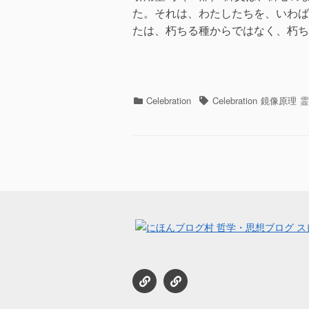
た。それは、わたしたちを、いわば
たは、朽ちる種からではなく、朽ち
カ
タ
Celebration
Celebration
鏡像原理
霊
テ
グ
ゴ
リ
ー
セ
Podcast
レ
Blog