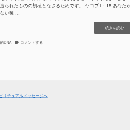
造られたものの初穂となさるためです。-ヤコブ1：18 あなた
ない種 …
“霊
続きを読む
的
DNA
霊
的DNA
コメントする
の
的
デ
DNA
ュ
の
ア
デ
リ
ュ
テ
ア
ィ
リ
ー：
テ
鏡
ィ
像
ー：
原
鏡
理”の
像
原
理
に