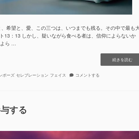
と、希望と、愛、この三つは、いつまでも残る。その中で最も
ト13：13 しかし、疑いながら食べる者は、信仰によらないか
よら …
“フ
続きを読む
ェ
イ
フ
ンポーズ
セレブレーション
フェイス
コメントする
ス
ェ
は
イ
希
ス
望
は
を
希
参与する
ス
望
ー
を
パ
ス
ー
ー
イ
パ