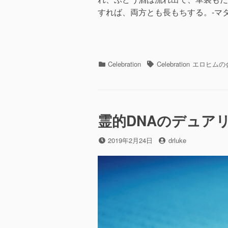
すれば、両方とも長もちする。-マタ
カ
タ
Celebration
Celebration
エロヒムの
テ
グ
ゴ
リ
ー
霊的DNAのデュア
投
投
2019年2月24日
drluke
稿
稿
日
者