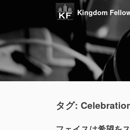
コ
ン
Kingdom Fellow
テ
ン
ツ
へ
ス
キ
ッ
プ
タグ:
Celebratio
フェイスは希望を