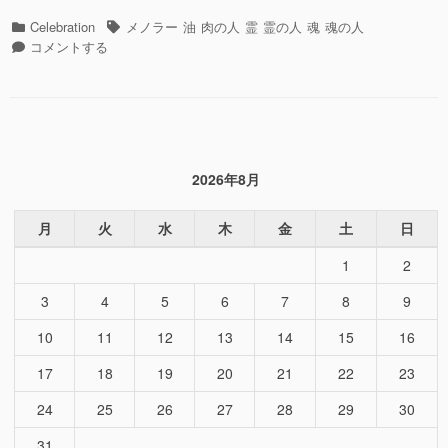
リ
カ
タ
Celebration
メノラー
油
肉の人
霊
霊の人
魂
魂の人
ッ
テ
ス
グ
コメントする
ト・
ゴ
ピ
ド
リ
リ
リ
ー
ッ
ヴ
ト・
ン・
ド
プ
リ
レ
2026年8月
ヴ
イ
ン・
ヤ
プ
月
火
水
木
金
土
日
ー”の
レ
1
2
イ
ヤ
3
4
5
6
7
8
9
ー
に
10
11
12
13
14
15
16
17
18
19
20
21
22
23
24
25
26
27
28
29
30
31