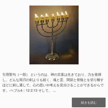
稿
稿
日
者
引用聖句（一部） というのは、神の言葉は生きており、力を発揮
し、どんな両刃の剣よりも鋭く、魂と霊、関節と骨髄とを切り離す
ほどに刺し通して、心の思いや考えを見分けることができるからで
す。-ヘブル4：12 2:13 そして、 …
“ス
続きを読む
ピ