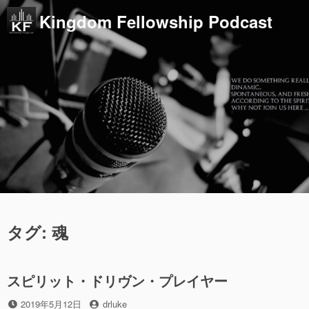
コ
Kingdom Fellowship Podcast
ン
テ
ン
ツ
へ
ス
キ
ッ
プ
タグ:
魂
スピリット・ドリヴン・プレイヤー
投
投
2019年5月12日
drluke