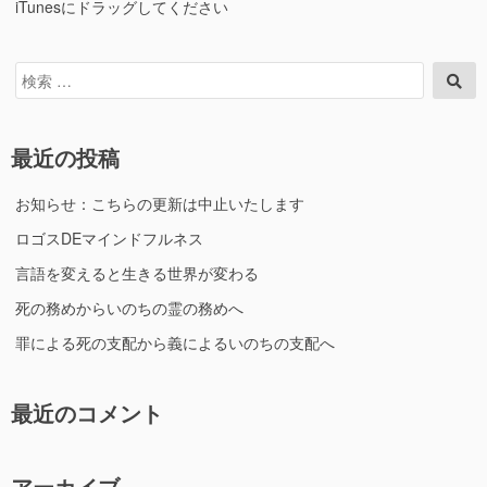
iTunesにドラッグしてください
検
検
索
索
対
象:
最近の投稿
お知らせ：こちらの更新は中止いたします
ロゴスDEマインドフルネス
言語を変えると生きる世界が変わる
死の務めからいのちの霊の務めへ
罪による死の支配から義によるいのちの支配へ
最近のコメント
アーカイブ