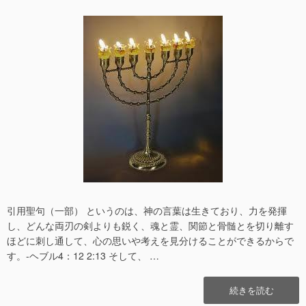
稿
稿
日
者
引用聖句（一部） というのは、神の言葉は生きており、力を発揮
し、どんな両刃の剣よりも鋭く、魂と霊、関節と骨髄とを切り離す
ほどに刺し通して、心の思いや考えを見分けることができるからで
す。-ヘブル4：12 2:13 そして、 …
“ス
続きを読む
ピ