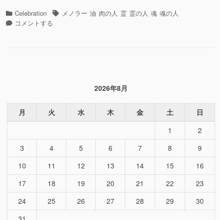
リ
カ
タ
Celebration
メノラー
油
肉の人
霊
霊の人
魂
魂の人
ッ
テ
ス
グ
コメントする
ト・
ゴ
ピ
ド
リ
リ
リ
ー
ッ
ヴ
ト・
ン・
ド
プ
リ
レ
2026年8月
ヴ
イ
ン・
ヤ
プ
月
火
水
木
金
土
日
ー”の
レ
1
2
イ
ヤ
3
4
5
6
7
8
9
ー
に
10
11
12
13
14
15
16
17
18
19
20
21
22
23
24
25
26
27
28
29
30
31