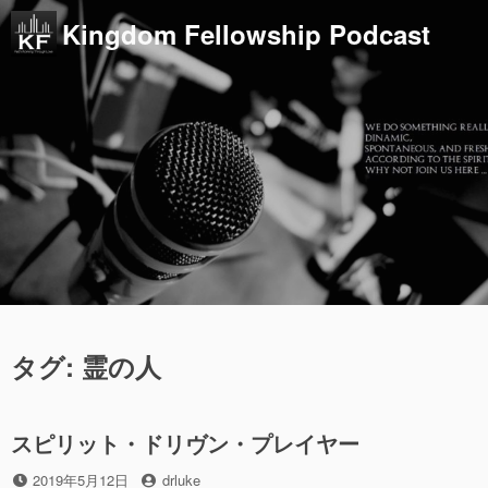
コ
Kingdom Fellowship Podcast
ン
テ
ン
ツ
へ
ス
キ
ッ
プ
タグ:
霊の人
スピリット・ドリヴン・プレイヤー
投
投
2019年5月12日
drluke