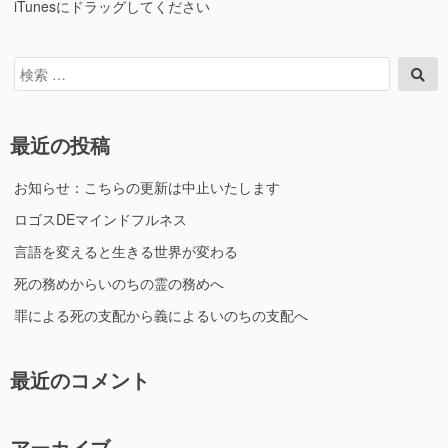
iTunesにドラッグしてください
検
検
索
索
対
象:
最近の投稿
お知らせ：こちらの更新は中止いたします
ロゴスDEマインドフルネス
言語を変えると生きる世界が変わる
死の務めからいのちの霊の務めへ
罪による死の支配から義によるいのちの支配へ
最近のコメント
アーカイブ