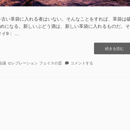
を古い革袋に入れる者はいない。そんなことをすれば、革袋は
めになる。新しいぶどう酒は、新しい革袋に入れるものだ。そ
イ9： …
“エ
続きを読む
ロ
ヒ
エ
会議
セレブレーション
フェイスの霊
コメントする
ム
ロ
の
ヒ
会
ム
議
の
に
会
参
議
与
に
す
参
る”の
与
す
る