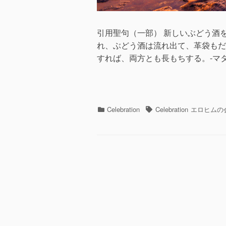
引用聖句（一部） 新しいぶどう酒
れ、ぶどう酒は流れ出て、革袋もだ
すれば、両方とも長もちする。-マタ
カ
タ
Celebration
Celebration
エロヒムの
テ
グ
ゴ
リ
ー