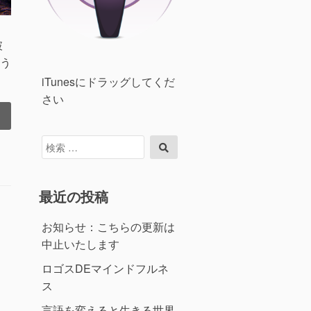
破
う
iTunesにドラッグしてくだ
さい
検
検
索
索
対
象:
最近の投稿
お知らせ：こちらの更新は
中止いたします
ロゴスDEマインドフルネ
ス
言語を変えると生きる世界