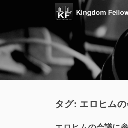
コ
ン
Kingdom Fellow
テ
ン
ツ
へ
ス
キ
ッ
プ
タグ:
エロヒムの
エロヒムの会議に