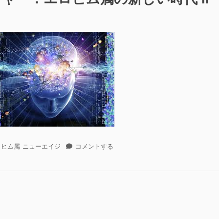
ス
ロヒム属
ニューエイジ
コメントする
ペ
シ
ャ
ル・
レ
ク
チ