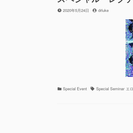
投
投
2020年5月24日
drluke
稿
稿
日
者
カ
タ
Special Event
Special Seminar
エ
テ
グ
ゴ
リ
ー