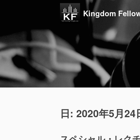
コ
ン
Kingdom Fellow
テ
ン
ツ
へ
ス
キ
ッ
プ
日:
2020年5月24
スペシャル・レクチ