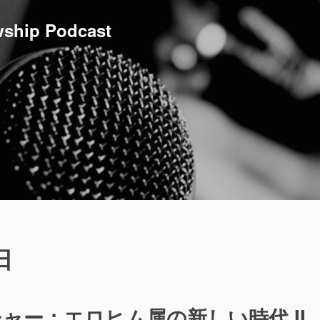
ship Podcast
日
ャー：エロヒム属の新しい時代 II