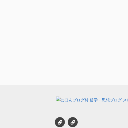
セ
Podcast