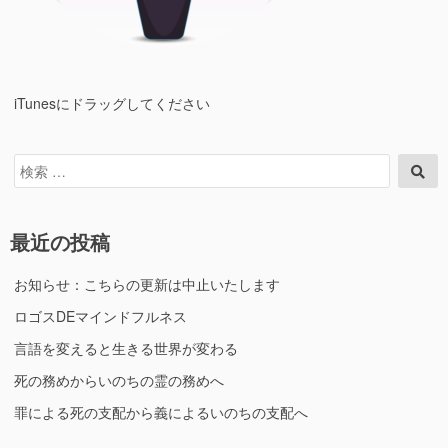
iTunesにドラッグしてください
検
検
索
索
対
象:
最近の投稿
お知らせ：こちらの更新は中止いたします
ロゴスDEマインドフルネス
言語を変えると生きる世界が変わる
死の務めからいのちの霊の務めへ
罪による死の支配から義によるいのちの支配へ