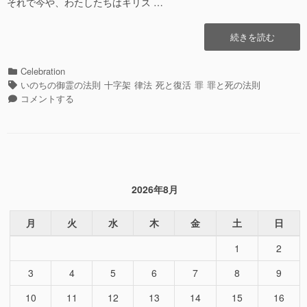
それで今や、わたしたちはキリス …
“罪
続きを読む
に
よ
カ
Celebration
る
テ
タ
いのちの御霊の法則
十字架
律法
死と復活
罪
罪と死の法則
死
ゴ
グ
罪
コメントする
の
リ
に
支
ー
よ
配
る
か
死
ら
の
義
支
に
2026年8月
配
よ
か
る
ら
月
火
水
木
金
土
日
い
義
の
1
2
に
ち
よ
の
3
4
5
6
7
8
9
る
支
い
配
10
11
12
13
14
15
16
の