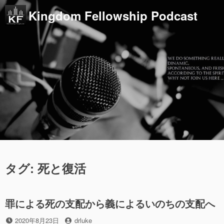
コ
Kingdom Fellowship Podcast
ン
テ
ン
ツ
へ
ス
キ
ッ
プ
タグ:
死と復活
罪による死の支配から義によるいのちの支配へ
投
投
2020年8月23日
drluke