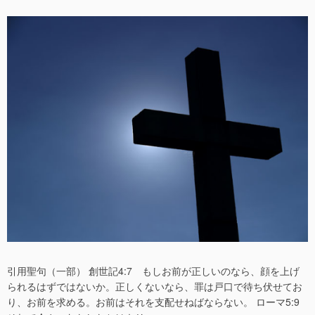
稿
稿
日
者
引用聖句（一部） 創世記4:7 もしお前が正しいのなら、顔を上げ
られるはずではないか。正しくないなら、罪は戸口で待ち伏せてお
り、お前を求める。お前はそれを支配せねばならない。 ローマ5:9