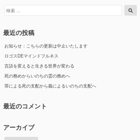
検
検
索
索
対
象:
最近の投稿
お知らせ：こちらの更新は中止いたします
ロゴスDEマインドフルネス
言語を変えると生きる世界が変わる
死の務めからいのちの霊の務めへ
罪による死の支配から義によるいのちの支配へ
最近のコメント
アーカイブ
ア