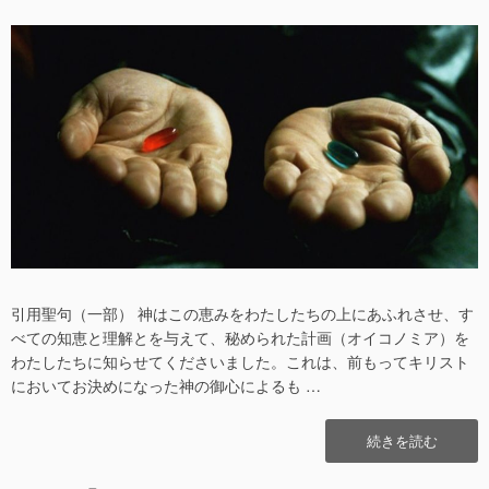
稿
稿
日
者
引用聖句（一部） 神はこの恵みをわたしたちの上にあふれさせ、す
べての知恵と理解とを与えて、秘められた計画（オイコノミア）を
わたしたちに知らせてくださいました。これは、前もってキリスト
においてお決めになった神の御心によるも …
“フ
続きを読む
ェ
イ