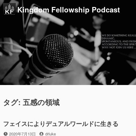
コ
Kingdom Fellowship Podcast
ン
テ
ン
ツ
へ
ス
キ
ッ
プ
タグ:
五感の領域
フェイスによりデュアルワールドに生きる
投
投
2020年7月13日
drluke