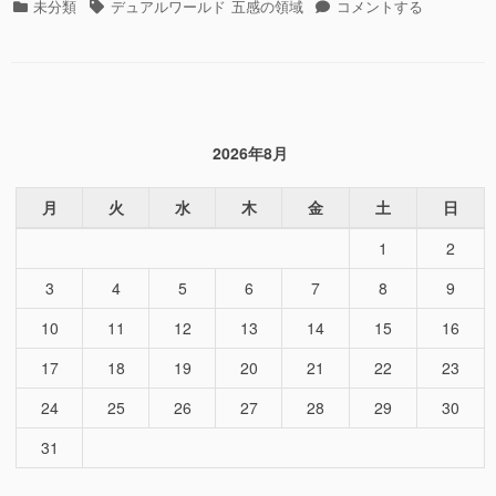
カ
タ
フ
未分類
デュアルワールド
五感の領域
コメントする
ス
テ
グ
ェ
に
ゴ
イ
よ
リ
ス
り
ー
に
デ
よ
ュ
り
ア
2026年8月
デ
ル
ュ
ワ
ア
月
火
水
木
金
土
日
ー
ル
ル
1
2
ワ
ド
ー
に
3
4
5
6
7
8
9
ル
生
ド
き
10
11
12
13
14
15
16
に
る”の
生
17
18
19
20
21
22
23
き
る
24
25
26
27
28
29
30
に
31