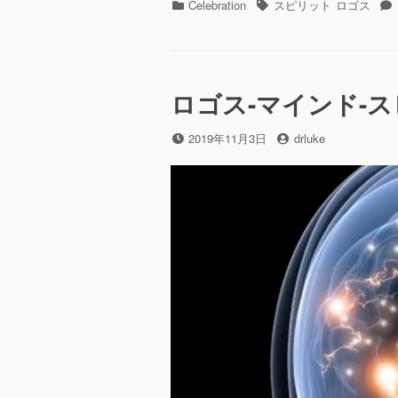
カ
タ
Celebration
スピリット
ロゴス
テ
グ
ゴ
リ
ー
ロゴス-マインド-
投
投
2019年11月3日
drluke
稿
稿
日
者