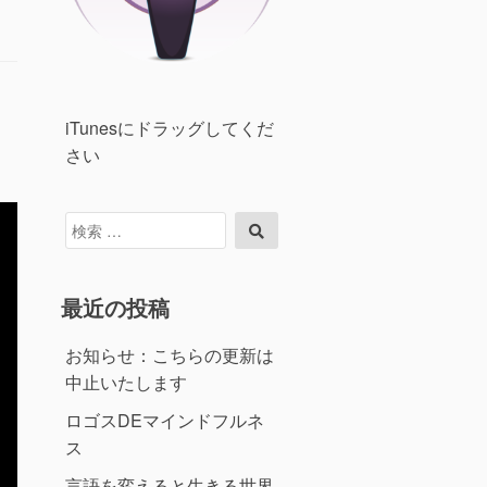
iTunesにドラッグしてくだ
さい
検
検
索
索
対
象:
最近の投稿
お知らせ：こちらの更新は
中止いたします
ロゴスDEマインドフルネ
ス
言語を変えると生きる世界