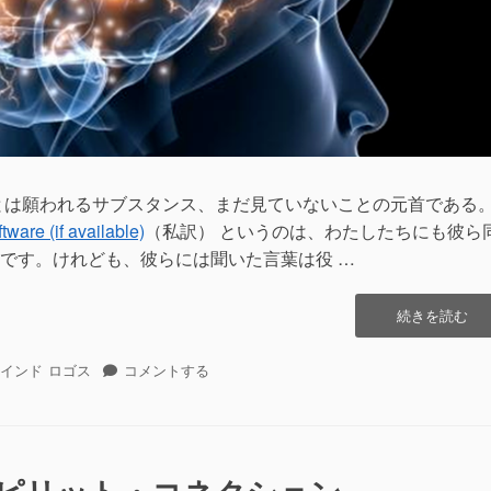
とは願われるサブスタンス、まだ見ていないことの元首である。
（私訳） というのは、わたしたちにも彼ら
です。けれども、彼らには聞いた言葉は役 …
“ロ
続きを読む
ゴ
ス-
ロ
インド
ロゴス
コメントする
マ
ゴ
イ
ス-
ン
マ
ド-
イ
ス
ン
ピ