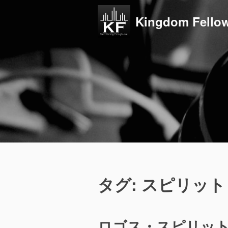
コ
ン
Kingdom Fellow
テ
ン
ツ
へ
ス
キ
ッ
プ
タグ:
スピリット
ロゴス・スピリッ