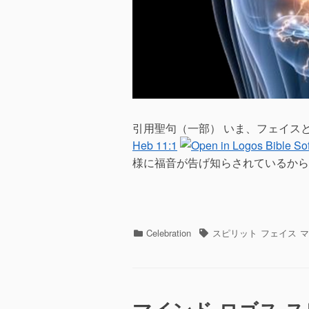
引用聖句（一部） いま、フェイス
Heb 11:1
様に福音が告げ知らされているから
カ
タ
Celebration
スピリット
フェイス
マ
テ
グ
ゴ
リ
ー