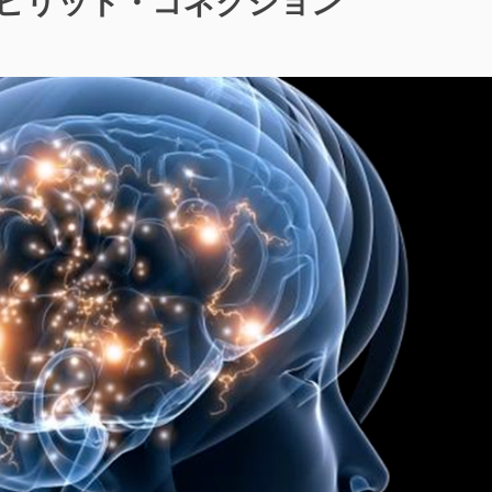
スピリット・コネクション
ド-
リ
ス
ッ
ピ
ト・
リ
サ
ッ
イ
ト・
ク
サ
ル”の
イ
ク
ル
に