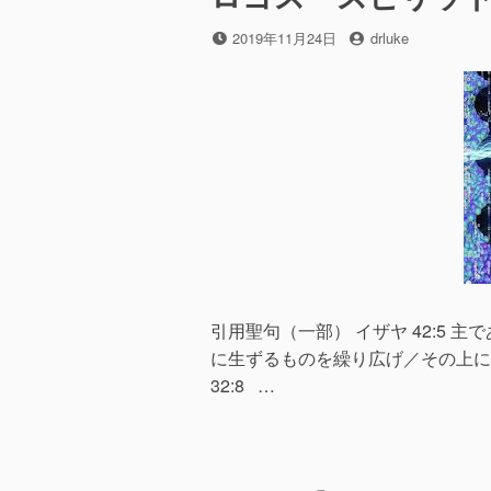
投
投
2019年11月24日
drluke
稿
稿
日
者
引用聖句（一部） イザヤ 42:5
に生ずるものを繰り広げ／その上に
32:8 …