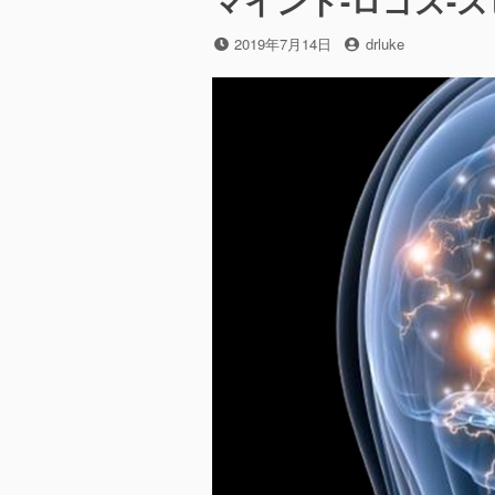
マインド-ロゴス-
投
投
2019年7月14日
drluke
稿
稿
日
者