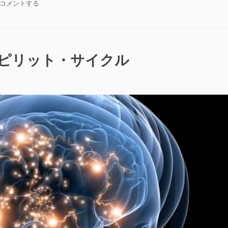
ロ
コメントする
ス
ゴ
ピ
ス・
リ
ス
ッ
ピ
ト・
リ
スピリット・サイクル
コ
ッ
ン
ト・
プ
コ
レ
ン
ッ
プ
ク
レ
ス”の
ッ
ク
ス
に