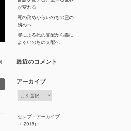
が変わる
死の務めからいのちの霊の
務めへ
罪による死の支配から義に
よるいのちの支配へ
-
最近のコメント
同
アーカイブ
ア
ー
カ
イ
セレブ・アーカイブ
ブ
（-2018）