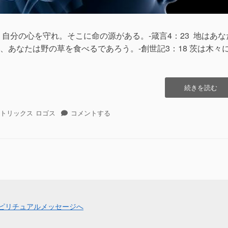
自分の心を守れ。そこに命の源がある。-箴言4：23 地はあな
、あなたは野の草を食べるであろう。-創世記3：18 茨は木々
“マ
続きを読む
イ
ン
マ
トリックス
ロゴス
コメントする
ド-
イ
ロ
ン
ゴ
ド-
ス-
ロ
ス
ゴ
ピ
ス-
リ
ス
ッ
ピ
ト・
リ
コ
ッ
ネ
ト・