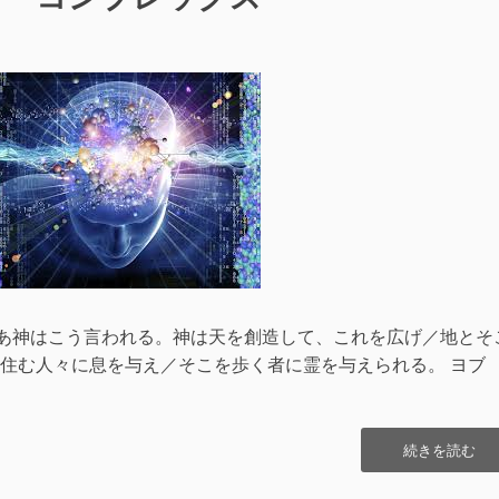
 主であ神はこう言われる。神は天を創造して、これを広げ／地とそ
住む人々に息を与え／そこを歩く者に霊を与えられる。 ヨブ
“ロ
続きを読む
ゴ
ス・