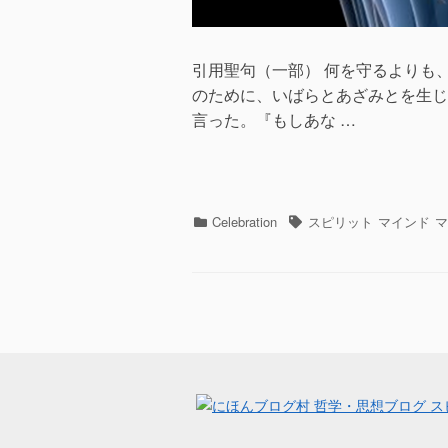
引用聖句（一部） 何を守るよりも、
のために、いばらとあざみとを生じ
言った。『もしあな …
カ
タ
Celebration
スピリット
マインド
マ
テ
グ
ゴ
リ
ー