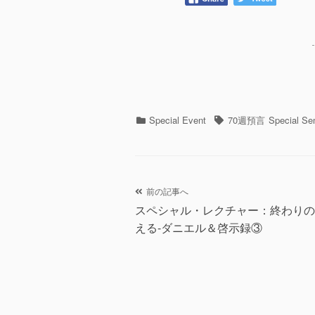
カ
タ
Special Event
70週預言
Special Se
テ
グ
ゴ
リ
ー
投
前の記事へ
スペシャル・レクチャー：終わりの
稿
える-ダニエル＆啓示録③
ナ
ビ
ゲ