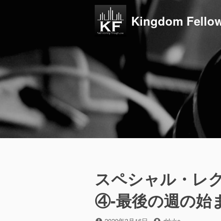
コ
ン
Kingdom Fellow
テ
ン
ツ
へ
ス
キ
ッ
プ
スペシャル・レ
④-最後の週の始
投
投
2020年3月16日
drluke