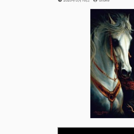
稿
稿
日
者