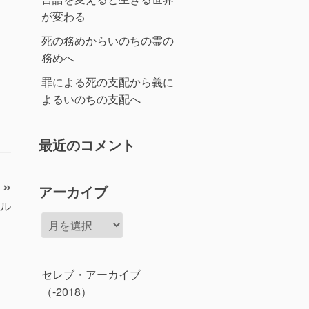
が変わる
死の務めからいのちの霊の
務めへ
罪による死の支配から義に
よるいのちの支配へ
最近のコメント
アーカイブ
ル
ア
ー
カ
イ
セレブ・アーカイブ
ブ
（-2018）