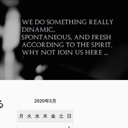
る
2020年3月
月
火
水
木
金
土
日
1