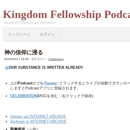
Kingdom Fellowship Podc
Kingdom Fellowship Celebration
トップページ
ログイン
神の信仰に浸る
2015/05/17 18:30
カテゴリー：
Celebration
OUR SUBSTANCE IS WRITTEN ALREADY
上の
Podcast
ロゴを
iTunes
にドラッグするとライブが自動でダウンロ
しますとPodcastアプリに登録されます。
CELEBRATION
(MSGを含む；右クリックで保存)
Stream via INTERNET ARCHIVE
Archives in INTERNET ARCHIVE
聖書箇所
（一部）