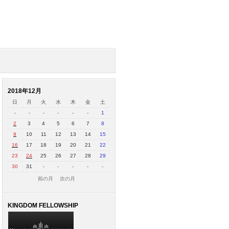
2018年12月
日
月
火
水
木
金
土
-
-
-
-
-
-
1
2
3
4
5
6
7
8
9
10
11
12
13
14
15
16
17
18
19
20
21
22
23
24
25
26
27
28
29
30
31
-
-
-
-
-
前の月
次の月
KINGDOM FELLOWSHIP