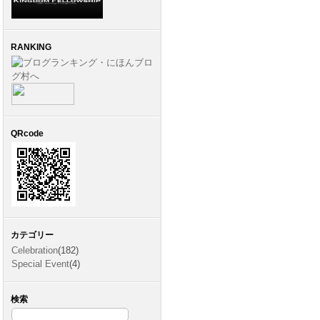
RANKING
QRcode
カテゴリー
Celebration
(182)
Special Event
(4)
検索