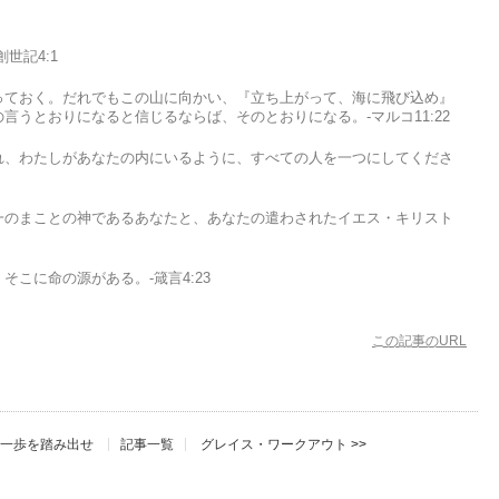
世記4:1
っておく。だれでもこの山に向かい、『立ち上がって、海に飛び込め』
言うとおりになると信じるならば、そのとおりになる。-マルコ11:22
れ、わたしがあなたの内にいるように、すべての人を一つにしてくださ
一のまことの神であるあなたと、あなたの遣わされたイエス・キリスト
こに命の源がある。-箴言4:23
この記事のURL
一歩を踏み出せ
記事一覧
グレイス・ワークアウト