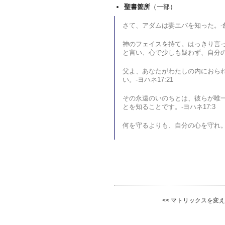
聖書箇所
（一部）
さて、アダムは妻エバを知った。-創
神のフェイスを持て。はっきり言
と言い、心で少しも疑わず、自分の
父よ、あなたがわたしの内におら
い。-ヨハネ17:21
その永遠のいのちとは、彼らが唯
とを知ることです。-ヨハネ17:3
何を守るよりも、自分の心を守れ。そ
マトリックスを変え