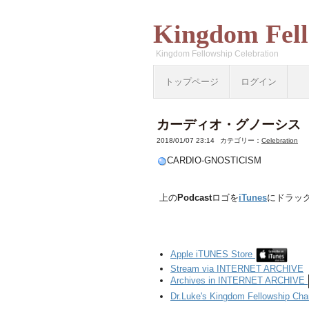
Kingdom Fell
Kingdom Fellowship Celebration
トップページ
ログイン
カーディオ・グノーシス
2018/01/07 23:14
カテゴリー：
Celebration
CARDIO-GNOSTICISM
上の
Podcast
ロゴを
iTunes
にドラッ
Apple iTUNES Store
Stream via INTERNET ARCHIVE
Archives in INTERNET ARCHIVE
Dr.Luke's Kingdom Fellowship Ch