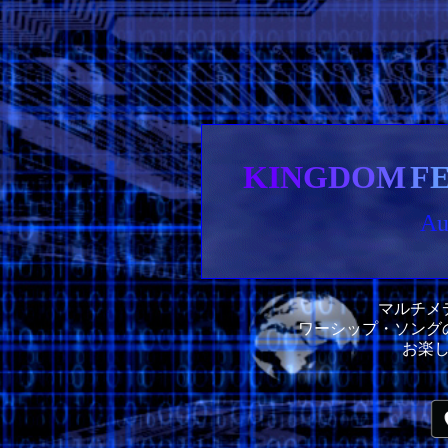
KI
N
G
D
O
M
F
A
マルチメ
ワーシップ・ソング
お楽