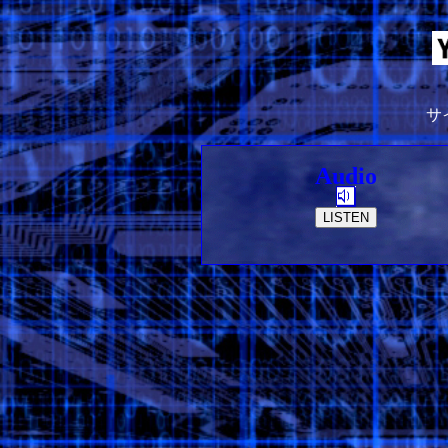
サ
Audio