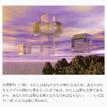
稿
稿
日
者
引用聖句（一部） わたしはあなたがたの神となるため、あなたがた
をエジプトの国から導き上った主である。わたしは聖なる者である
から、あなたがたは聖なる者とならなければならない』」。-レビ記
11：45 イエスは彼に言われた、「 …