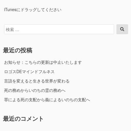
iTunesにドラッグしてください
検
検
索
索
対
象:
最近の投稿
お知らせ：こちらの更新は中止いたします
ロゴスDEマインドフルネス
言語を変えると生きる世界が変わる
死の務めからいのちの霊の務めへ
罪による死の支配から義によるいのちの支配へ
最近のコメント