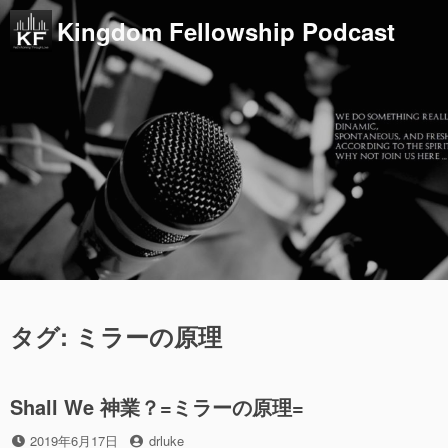
コ
Kingdom Fellowship Podcast
ン
テ
ン
ツ
へ
ス
キ
ッ
プ
タグ:
ミラーの原理
Shall We 神業？=ミラーの原理=
投
投
2019年6月17日
drluke