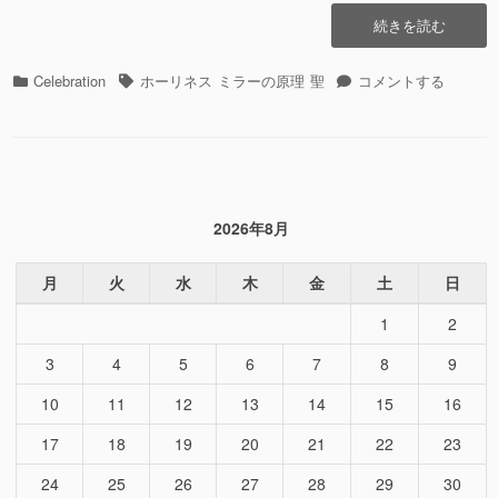
“Shall
続きを読む
We
神
カ
タ
Shall
Celebration
ホーリネス
ミラーの原理
聖
コメントする
業？
テ
グ
We
=
ゴ
神
ミ
リ
業？
ラ
ー
=
ー
ミ
の
ラ
原
2026年8月
ー
理
の
=”の
原
月
火
水
木
金
土
日
理
1
2
=
に
3
4
5
6
7
8
9
10
11
12
13
14
15
16
17
18
19
20
21
22
23
24
25
26
27
28
29
30