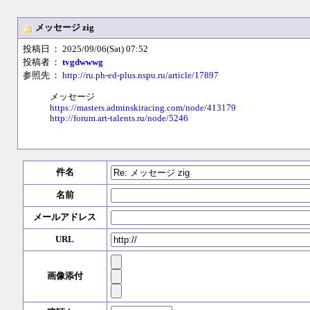
メッセージ zig
投稿日
： 2025/09/06(Sat) 07:52
投稿者
：
tvgdwwwg
参照先
：
http://ru.ph-ed-plus.nspu.ru/article/17897
メッセージ
https://masters.adminskiracing.com/node/413179
http://forum.art-talents.ru/node/5246
件名
名前
メールアドレス
URL
画像添付