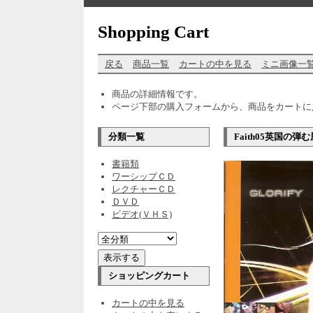
Shopping Cart
戻る
商品一覧
カートの中を見る
ミニ画像一
商品の詳細情報です。
ページ下部の購入フォームから、商品をカートに
分類一覧
Faith05英国の
書籍類
ワーシップＣＤ
レクチャーＣＤ
ＤＶＤ
ビデオ(ＶＨＳ)
ショッピングカート
カートの中を見る