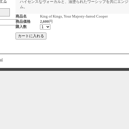
する
ハイセンスなヴォーカルと、油塗られたワーシップを共にエンジ
ム。
商品名
King of Kings, Your Majesty-Jarrod Cooper
商品価格
2,600
円
購入数
al