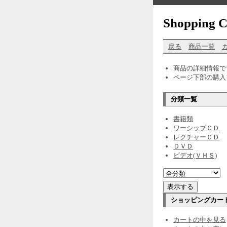
Shopping C
戻る
商品一覧
商品の詳細情報で
ページ下部の購入
分類一覧
書籍類
ワーシップＣＤ
レクチャーＣＤ
ＤＶＤ
ビデオ(ＶＨＳ)
ショッピングカー
カートの中を見る