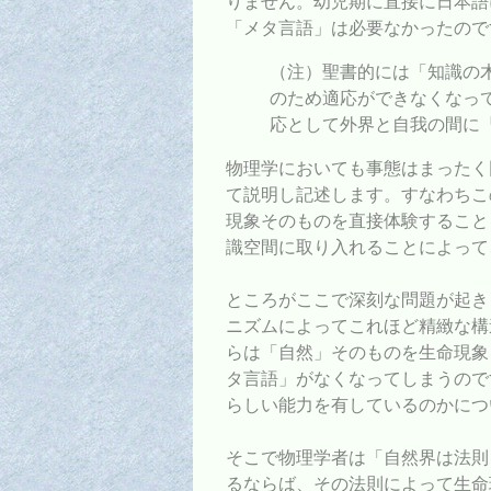
りません。幼児期に直接に日本語
「メタ言語」は必要なかったので
（注）聖書的には「知識の
のため適応ができなくなっ
応として外界と自我の間に
物理学においても事態はまったく
て説明し記述します。すなわちこ
現象そのものを直接体験すること
識空間に取り入れることによって
ところがここで深刻な問題が起き
ニズムによってこれほど精緻な構
らは「自然」そのものを生命現象
タ言語」がなくなってしまうので
らしい能力を有しているのかにつ
そこで物理学者は「自然界は法則
るならば、その法則によって生命