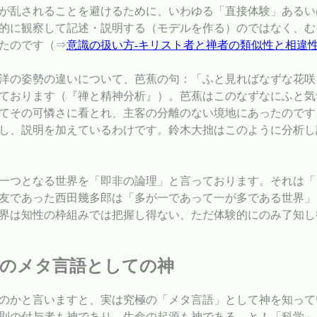
が乱されることを避けるために、いわゆる「直接体験」あるい
的に観察して記述・説明する（モデルを作る）のではなく、む
たのです（⇒
意識の扱い方-キリスト者と禅者の類似性と相違
洋の姿勢の違いについて、芭蕉の句：「ふと見ればなずな花咲
ております（『禅と精神分析』）。芭蕉はこのなずなにふと気
てその可憐さに看とれ、主客の分離のない境地にあったのです
し、説明を加えているわけです。鈴木大拙はこのように分析し
一つとなる世界を「即非の論理」と言っております。それは「
友であった西田幾多郎は「多が一であって一が多である世界」
界は知性の枠組みでは把握し得ない、ただ体験的にのみ了知し
宙のメタ言語としての神
のかと言いますと、実は究極の「メタ言語」として神を知って
則の付与者も神であり、生命の起源も神である、と！「科学」