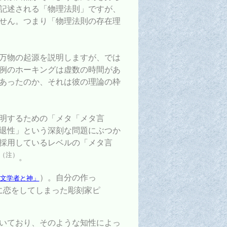
記述される「物理法則」ですが、
せん。つまり「物理法則の存在理
万物の起源を説明しますが、では
例のホーキングは虚数の時間があ
あったのか、それは彼の理論の枠
明するための「メタ「メタ言
退性」という深刻な問題にぶつか
採用しているレベルの「メタ言
（注）
。
）。自分の作っ
文学者と神」
に恋をしてしまった彫刻家ピ
いており、そのような知性によっ