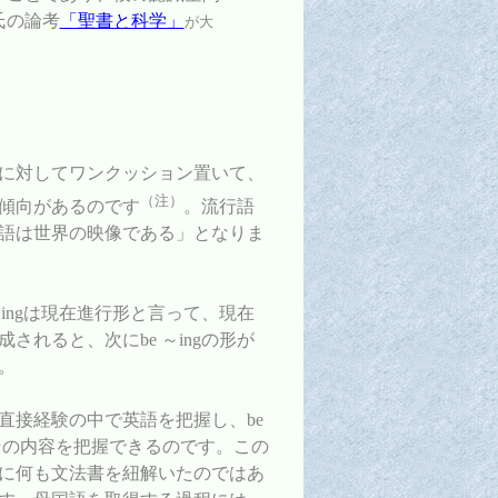
氏の論考
「聖書と科学」
が大
に対してワンクッション置いて、
（注）
傾向があるのです
。流行語
語は世界の映像である」となりま
ingは現在進行形と言って、現在
れると、次にbe ～ingの形が
。
直接経験の中で英語を把握し、be
その内容を把握できるのです。この
に何も文法書を紐解いたのではあ