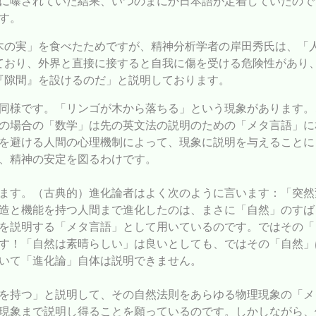
に曝されていた結果、いつのまにか日本語が定着していたので
す。
木の実」を食べたためですが、精神分析学者の岸田秀氏は、「
ており、外界と直接に接すると自我に傷を受ける危険性があり
『隙間』を設けるのだ」と説明しております。
同様です。「リンゴが木から落ちる」という現象があります。
の場合の「数学」は先の英文法の説明のための「メタ言語」に
を避ける人間の心理機制によって、現象に説明を与えることに
、精神の安定を図るわけです。
ます。（古典的）進化論者はよく次のように言います：「突然
造と機能を持つ人間まで進化したのは、まさに「自然」のすば
を説明する「メタ言語」として用いているのです。ではその「
す！「自然は素晴らしい」は良いとしても、ではその「自然」
いて「進化論」自体は説明できません。
を持つ」と説明して、その自然法則をあらゆる物理現象の「メ
現象まで説明し得ることを願っているのです。しかしながら、