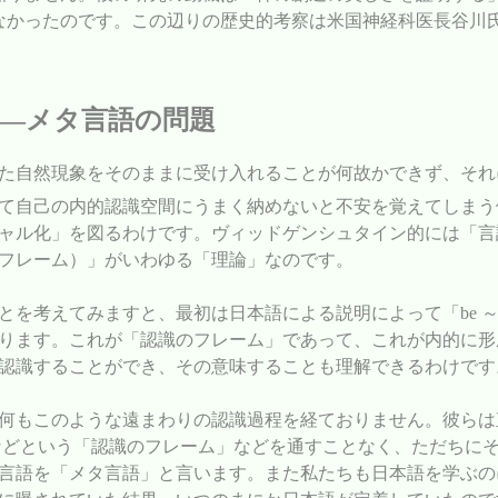
なかったのです。この辺りの歴史的考察は米国神経科医長谷川
―メタ言語の問題
た自然現象をそのままに受け入れることが何故かできず、それ
て自己の内的認識空間にうまく納めないと不安を覚えてしまう
ャル化」を図るわけです。ヴィッドゲンシュタイン的には「言
フレーム）」がいわゆる「理論」なのです。
を考えてみますと、最初は日本語による説明によって「be ～
ます。これが「認識のフレーム」であって、これが内的に形成さ
認識することができ、その意味することも理解できるわけです
何もこのような遠まわりの認識過程を経ておりません。彼らは
」などという「認識のフレーム」などを通すことなく、ただちに
言語を「メタ言語」と言います。また私たちも日本語を学ぶの