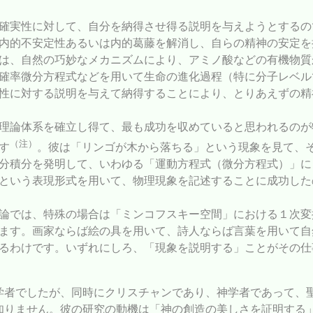
確実性に対して、自分を納得させ得る説明を与えようとするの
内的不安定性あるいは内的葛藤を解消し、自らの精神の安定を
は、自然の巧妙なメカニズムにより、アミノ酸などの有機物質
確率微分方程式などを用いて生命の進化過程（特に分子レベル
性に対する説明を与えて納得することにより、とりあえずの精
理論体系を確立し得て、最も成功を収めていると思われるのが
（注）
す
。彼は「リンゴが木から落ちる」という現象を見て、
分積分を発明して、いわゆる「運動方程式（微分方程式）」に
という表現形式を用いて、物理現象を記述することに成功した
論では、特殊の場合は「ミンコフスキー空間」における１次変
ます。画家ならば絵の具を用いて、詩人ならば言葉を用いて自
るわけです。いずれにしろ、「現象を説明する」ことがその仕
学者でしたが、同時にクリスチャンであり、神学者であって、
知りません。彼の研究の動機は「神の創造の美しさを証明する