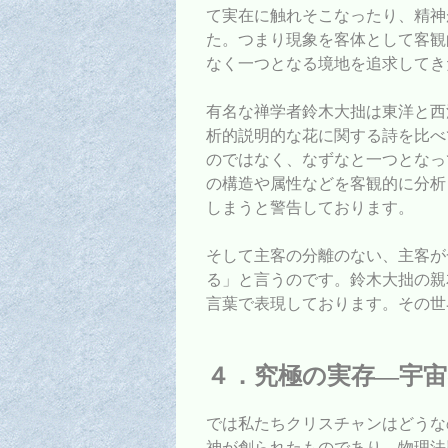
て実在に触れそこなったり、精神
た。つまり現象を客体として客観
なく一つとなる境地を追求してき
有名な禅学者鈴木大拙は東洋と西
析的説明的な花に関する詩を比べ
のではなく、なずなと一つとなっ
の構造や属性などを客観的に分析
しまうと警告しております。
そして主客の分離のない、主客が
る」と言うのです。鈴木大拙の親
言葉で表現しております。その世
４．究極の実存―宇
では私たちクリスチャンはどうな
神が創られたものであり、物理法