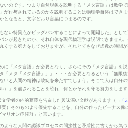
ないのです。つまり自然現象を説明する「メタ言語」は数学で
」が付与されているのかを説明することは物理学自体はできま
かとなると、文字どおり言葉につまるのです。
もない特異点がビッグバンすることによって開闢した」として
バンが起きたのか、それ自体を現代物理学は説明できません。
丸くする努力をしておりますが、それとてもなぜ虚数の時間が
めに「メタ言語」が必要となり、さらにその「メタ言語」を説
タ「メタ「メタ言語」」」・・・が必要となるという「無限後
ないと人間の精神は破綻を来たすでしょう。そこで人は自分の
ル）」を崩されることを恐れ、何とかそれを守る努力をします
天文学者の内的葛藤を告白した興味深い文献があります（→
「天
事実）そのものより優先することを、自分の作ったビーナス像
グマリオン症候群」と言います。
のような人間の認識プロセスの間接性と矛盾性に古くから気づ