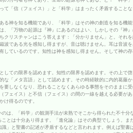
って「信（フェイス）」と「科学」はまったく矛盾することな
ある神を知る機能であり、「科学」はその神の創造を知る機能
は、「万物の起源は『神』にあるのはよい、しかしその『神』
ちクリスチャンはこう答えます：「分かりません」と。それを
磁波である光を感知し得ますが、音は聴けません。耳は音波を
有しているのです。知性は神を感知し得ません。そして神の存
としての限界を認めます。知性の限界を認めます。その上で啓
的な「メタ言語」として認めます。その時経験的に内的葛藤か
を要しなくなり、恐れることなくあらゆる事態をそのままに受
（フェイス）と不信（フェイス）の間の一線を越える必要があ
かけ得るのです。
いのは、「科学」の観測手法が未熟でそこから得られた不十分
ることは十分あり得ます。「進化論」はその典型でしょう。ま
知識」と聖書の記述が矛盾するなどと言われます。例えば聖書