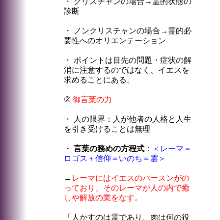
・ クリスチャンの場合→霊的状態の
診断
・ ノンクリスチャンの場合→霊的必
要性へのオリエンテーション
・ ポイントは目先の問題・症状の解
消に注意するのではなく、イエスを
求めることにある。
②
御言葉の力
・ 人の限界：人が他者の人格と人生
を引き受けることは無理
・
言葉の務めの方程式
：
＜レーマ＝
ロゴス＋信仰＝いのち＝霊＞
→
レーマにはイエスのパースンがの
っており、そのレーマが人の内で癒
しや解放の業をなす。
「人かすのは霊であり、肉は何の役