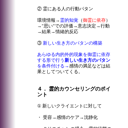
② 霊にある人の行動パタン
環境情報→
霊的知覚
（
御霊に依存
）
→"思い"での評価→意志決定→行動
→結果→情緒的反応
③
新しい生き方のパタンの構築
あらゆる内的外的現象を御霊に依存
する形で行う
新しい生き方のパタン
を条件付ける→
感情の満足などは結
果としてついてくる。
４． 霊的カウンセリングのポイ
ント
① 新しいクライエントに対して
・ 受容→感情のケア→沈静化