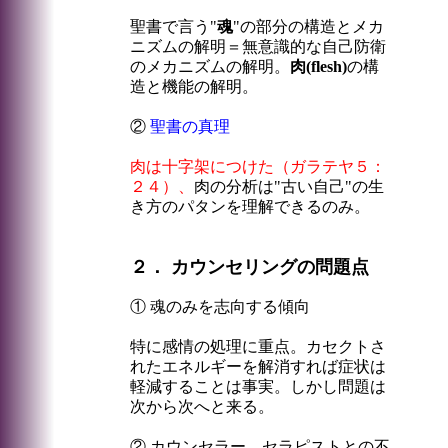
聖書で言う"
魂
"の部分の構造とメカ
ニズムの解明＝無意識的な自己防衛
のメカニズムの解明。
肉(flesh)
の構
造と機能の解明。
②
聖書の真理
肉は十字架につけた（ガラテヤ５：
２４）、
肉の分析は"古い自己"の生
き方のパタンを理解できるのみ。
２． カウンセリングの問題点
① 魂のみを志向する傾向
特に感情の処理に重点。カセクトさ
れたエネルギーを解消すれば症状は
軽減することは事実。しかし問題は
次から次へと来る。
② カウンセラー、セラピストとの不