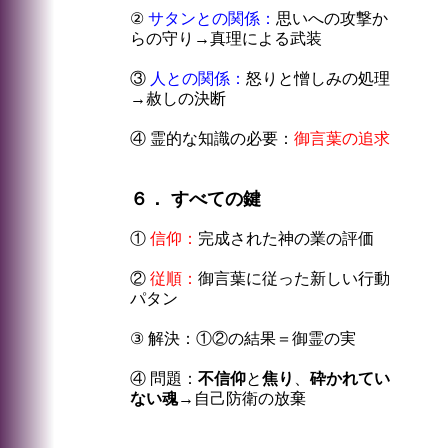
②
サタンとの関係：
思いへの攻撃か
らの守り→真理による武装
③
人との関係：
怒りと憎しみの処理
→赦しの決断
④ 霊的な知識の必要：
御言葉の追求
６． すべての鍵
①
信仰：
完成された神の業の評価
②
従順：
御言葉に従った新しい行動
パタン
③ 解決：①②の結果＝御霊の実
④ 問題：
不信仰
と
焦り
、
砕かれてい
ない魂
→自己防衛の放棄