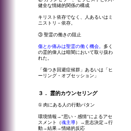
健全な情緒的関係の構成
キリスト依存でなく、人あるいはミ
ニストリ－依存。
③ 聖霊の働きの阻止
傷とか痛みは聖霊の働く機会。
多く
の霊的偉人は暗闇において取り扱わ
れた。
「傷つき回避症候群」あるいは「ヒ
ーリング・オブセッション」
３． 霊的カウンセリング
① 肉にある人の行動パタン
環境情報→"思い・感情"によるアセ
スメント（
魂主導
）→意志決定→行
動→結果→情緒的反応