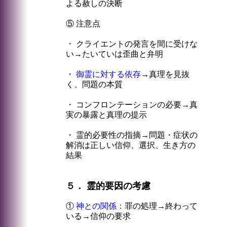
よる赦しの決断
⑤ 注意点
・ クライエントの発言を間に受けな
い→たいていは歪曲と弁明
・
御霊に対する依存
→真理を見抜
く、問題の本質
・ コンフロンテーションの必要→真
実の暴露と真理の提示
・ 霊的必要性の指摘→問題・症状の
解消は正しい信仰、選択、生き方の
結果
５． 霊的要因の考慮
①
神との関係：
罪の処理→終わって
いる→信仰の要求