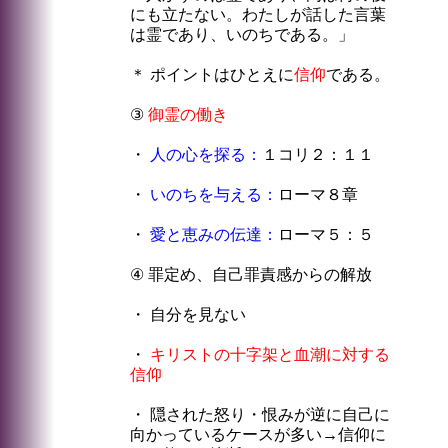
にも立たない。わたしが話した言葉
は霊であり、いのちである。」
＊ ポイントはひとえに
信仰
である。
③
御霊の働き
・
人の心を探る：
１コリ２：１１
・
いのちを与える：
ローマ８章
・
愛と恵みの伝達：
ローマ５：５
④ 罪定め、自己罪責感からの解放
・ 自分を見ない
・
キリストの十字架と血潮に対する
信仰
・ 隠された怒り・恨みが逆に自己に
向かっているケースが多い→信仰に