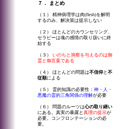
７． まとめ
（１） 精神病理学は肉(flesh)を解明
するのみ、解決策は提示しない
（２） ほとんどのカウンセリング、
セラピーは魂の感情の取り扱いに終
始する
（３）
いのちと洞察を与えるのは御
霊と御言葉である
（４） ほとんどの問題は
不信仰
と
不
従順
による
（５） 霊的知識の必要性：
神・人・
悪魔の霊的三角関係の理解
が必要
（６） 問題のルーツは
心の取り繕い
にある。真実の暴露と
真理の提示
が
必要。コンフロンテーションの必
要。