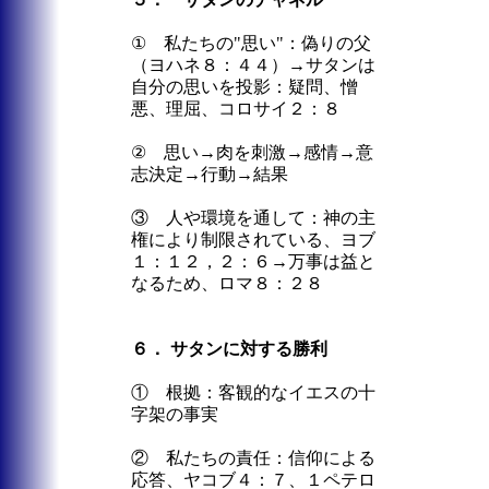
① 私たちの"思い"：偽りの父
（ヨハネ８：４４）→サタンは
自分の思いを投影：疑問、憎
悪、理屈、コロサイ２：８
② 思い→肉を刺激→感情→意
志決定→行動→結果
③ 人や環境を通して：神の主
権により制限されている、ヨブ
１：１２，２：６→万事は益と
なるため、ロマ８：２８
６． サタンに対する勝利
① 根拠：客観的なイエスの十
字架の事実
② 私たちの責任：信仰による
応答、ヤコブ４：７、１ペテロ