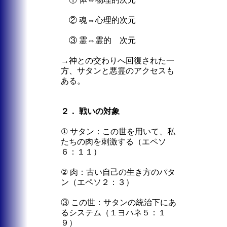
② 魂⇔心理的次元
③ 霊⇔霊的 次元
→神との交わりへ回復された一
方、サタンと悪霊のアクセスも
ある。
２． 戦いの対象
① サタン：この世を用いて、私
たちの肉を刺激する（エペソ
６：１１）
② 肉：古い自己の生き方のパタ
ン（エペソ２：３）
③ この世：サタンの統治下にあ
るシステム（１ヨハネ５：１
９）