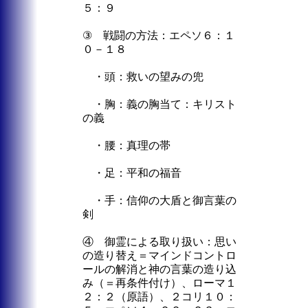
５：９
③ 戦闘の方法：エペソ６：１
０－１８
・頭：救いの望みの兜
・胸：義の胸当て：キリスト
の義
・腰：真理の帯
・足：平和の福音
・手：信仰の大盾と御言葉の
剣
④ 御霊による取り扱い：思い
の造り替え＝マインドコントロ
ールの解消と神の言葉の造り込
み（＝再条件付け）、ローマ１
２：２（原語）、２コリ１０：