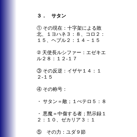
３． サタン
① その現在：十字架による敗
北、１ヨハネ３：８、コロ２：
１５、ヘブル２：１４－１５
② 天使長ルシファー：エゼキエ
ル２８：１２-１７
③ その反逆：イザヤ１４：１
２-１５
④ その称号：
・ サタン＝敵；１ぺテロ５：８
・ 悪魔＝中傷する者；黙示録１
２：１０、ゼカリア３：１
⑤ その力：ユダ９節