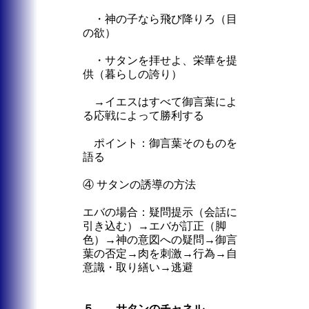
・神の子なら飛び降りろ（目
の欲）
・サタンを拝せよ、栄華を提
供（暮らしの誇り）
→イエスはすべて御言葉によ
る応戦によって勝利する
ポイント：御言葉そのものを
語る
④ サタンの誘導の方法
エバの場合：疑問提示（会話に
引き込む）→エバが訂正（脚
色）→神の意図への疑問→御言
葉の否定→肉を刺激→行為→自
意識・取り繕い→逃避
５． サタンのチャネル