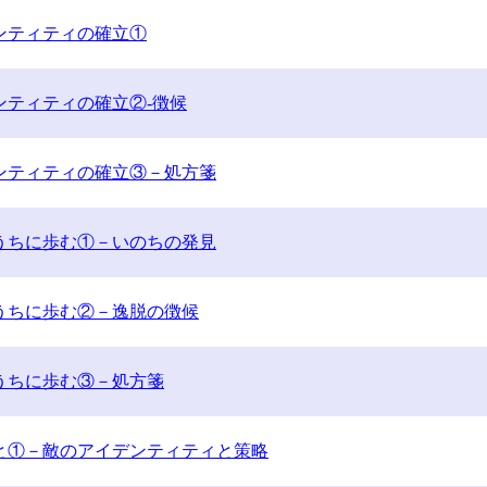
ンティティの確立①
ンティティの確立②-徴候
ンティティの確立③－処方箋
うちに歩む①－いのちの発見
うちに歩む②－逸脱の徴候
うちに歩む③－処方箋
と①－
敵のアイデンティティと策略