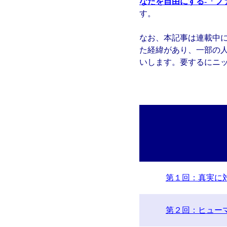
なたを自由にする-「フ
す。
なお、本記事は連載中
た経緯があり、一部の
いします。要するにニ
第１回：真実に
第２回：ヒュー