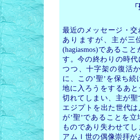
「
最近のメッセージ・交
ありますが、主が三
(hagiasmos)で
す。
今の終わりの時代
つつ、十字架の復活
に、この’聖’を保ち
地に入ろうをするあと
切れてしまい、主が聖
エジプトを出た世代は
が’聖’であることを
ものであり失わせてし
アムＩ世の偶像崇拝が