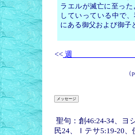
ラエルが滅亡に至った
していっている中で、
にある御父および御子
<<
週 
（
p
聖句：創46:24-34、ヨシ
民24、Ｉテサ5:19-20、使