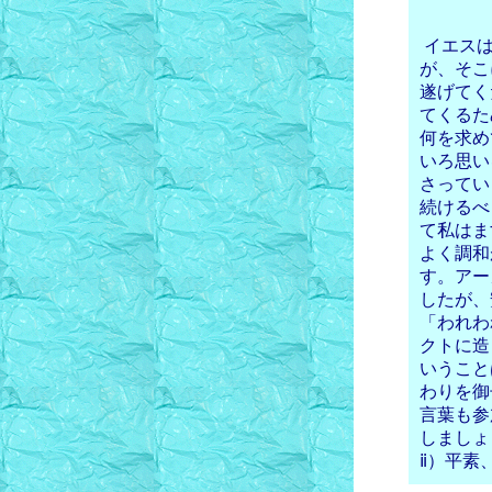
イエスは
が、そこ
遂げてく
てくるた
何を求め
いろ思い
さってい
続けるべ
て私はま
よく調和
す。アー
したが、
「われわ
クトに造
いうこと
わりを御
言葉も参
しましょ
ⅱ）平素