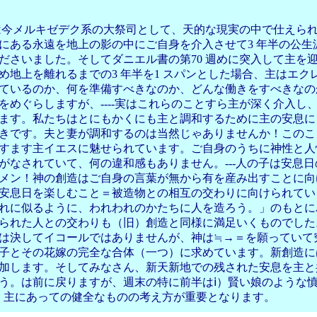
今メルキゼデク系の大祭司として、天的な現実の中で仕えら
にある永遠を地上の影の中にご自身を介入させて3 年半の公生
ださいました。そしてダニエル書の第70 週めに突入して主を
め地上を離れるまでの3 年半を1 スパンとした場合、主はエク
ているのか、何を準備すべきなのか、どんな働きをすべきなの
をめぐらしますが、----実はこれらのことすら主が深く介入し
ます。私たちはとにもかくにも主と調和するために主の安息に
きです。夫と妻が調和するのは当然じゃありませんか！このこ
すます主イエスに魅せられています。ご自身のうちに神性と人
がなされていて、何の違和感もありません。---人の子は安息日
メン！神の創造はご自身の言葉が無から有を産み出すことに向
安息日を楽しむこと＝被造物との相互の交わりに向けられてい
れに似るように、われわれのかたちに人を造ろう。」のもとに
られた人との交わりも（旧）創造と同様に満足いくものでした
は決してイコールではありませんが、神は≒→＝を願っていて
子とその花嫁の完全な合体（一つ）に求めています。新創造に
加します。そしてみなさん、新天新地での残された安息を主と
う。は前に戻りますが、週末の特に前半はⅰ）賢い娘のような
、主にあっての健全なものの考え方が重要となります。