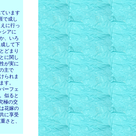
れています
涯で成し
迎えに行っ
レシアに
か、いろ
、成して下
とどまり
とに関し
性が実に
の主で
けられま
ます。
パーフェ
。似ると
究極の交
は花嫁の
共に享受
慎重さと、