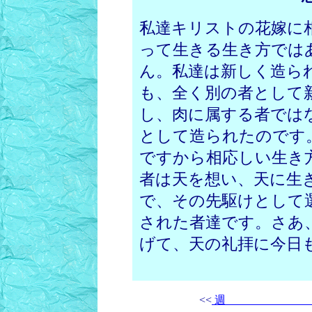
私達キリストの花嫁に
って生きる生き方では
ん。私達は新しく造ら
も、全く別の者として
し、肉に属する者では
として造られたのです
ですから相応しい生き
者は天を想い、天に生
で、その先駆けとして
された者達です。さあ
げて、天の礼拝に今日
<<
週 