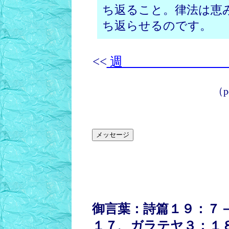
ち返ること。律法は恵
ち返らせるのです。
<<
週 
（
p
御言葉：詩篇１９：７
１７、ガラテヤ３：１