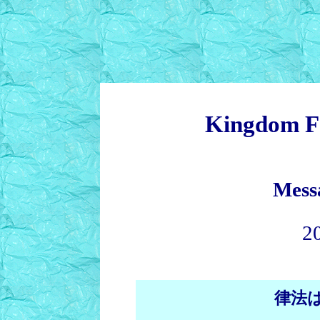
Kingdom F
Mess
2
律法