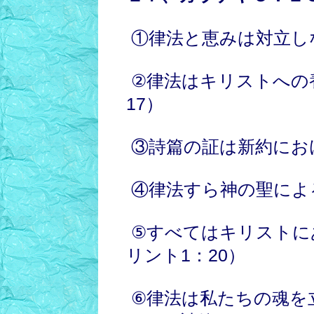
①律法と恵みは対立しな
②律法はキリストへの養
17）
③詩篇の証は新約にお
④律法すら神の聖による
⑤すべてはキリストに
リント1：20）
⑥律法は私たちの魂を