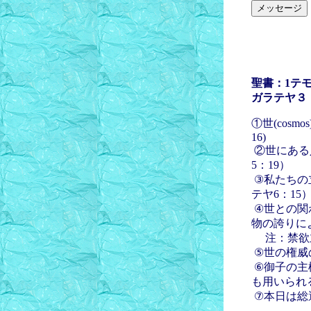
聖書：1テ
ガラテヤ３
①世(cos
16)
②世にある人
5：19）
③私たちの
テヤ6：15
④世との関わ
物の誇りに
注：禁欲主義
⑤世の権威
⑥御子の主
も用いられ
⑦本日は総