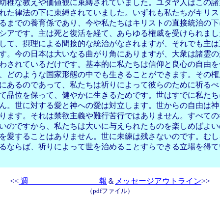
幼稚な教えや価値観に束縛されていました。ユダヤ人はこの諸
れた律法の下に束縛されていました。いずれも私たちがキリス
るまでの養育係であり、今や私たちはキリストの直接統治の下
シアです。主は死と復活を経て、あらゆる権威を受けられまし
して、摂理による間接的な統治がなされますが、それでも主は
す。今の日本は大いなる曲がり角にありますが、大衆は諸霊の
わされているだけです。基本的に私たちは信仰と良心の自由を
、どのような国家形態の中でも生きることができます。その権
にあるのであって、私たちは祈りによって彼らのために祈るべ
て品位を保って、健やかに生きるためです。世はすでに私たち
ん。世に対する愛と神への愛は対立します。世からの自由は神
ります。それは禁欲主義や難行苦行ではありません。すべての
いのですから、私たちは大いに与えられたものを楽しめばよい
を愛することはありません。世に未練は残さないのです。むし
るならば、祈りによって世を治めることすらできる立場を得て
<<
週 報
＆
メッセージアウトライン
>>
（
pdf
ファイル）