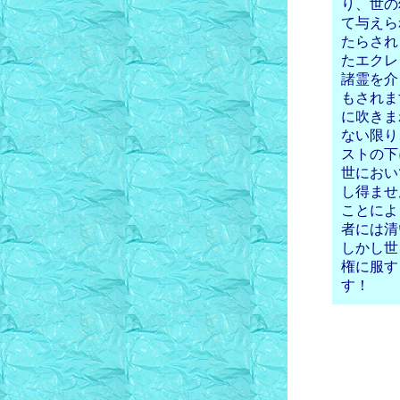
り、世の
て与えら
たらされ
たエクレ
諸霊を介
もされま
に吹きま
ない限り
ストの下
世におい
し得ませ
ことによ
者には清
しかし世
権に服す
す！