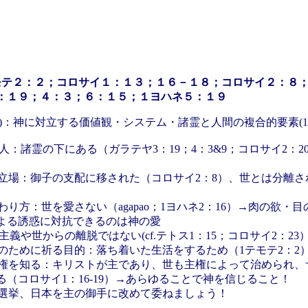
モテ２：２；コロサイ１：１３；１６－１８；コロサイ２：８
：１９；４：３；６：１５；１ヨハネ５：１９
mos)：神に対立する価値観・システム・諸霊と人間の複合的要素(
：諸霊の下にある（ガラテヤ3：19；4：3&9；コロサイ2：2
立場：御子の支配に移された（コロサイ2：8）、世とは分離さ
）
り方：世を愛さない（agapao；1ヨハネ2：16）→肉の欲・
よる誘惑に対抗できるのは神の愛
や世からの離脱ではない(cf.テトス1：15；コロサイ2：23
のために祈る目的：落ち着いた生活をするため（1テモテ2：2
権を知る：キリストが主であり、世も主権によって治められ、
る（コロサイ1：16-19）→あらゆることで神を信じること！
選挙、日本を主の御手に改めて委ねましょう！