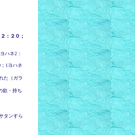
；２：２０；
1ヨハネ2：
0；1ヨハネ
れた（ガラ
目の欲・持ち
）
）
サタンすら