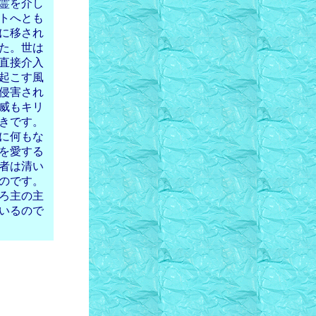
霊を介し
トへとも
に移され
た。世は
直接介入
起こす風
侵害され
威もキリ
きです。
に何もな
を愛する
者は清い
のです。
ろ主の主
いるので