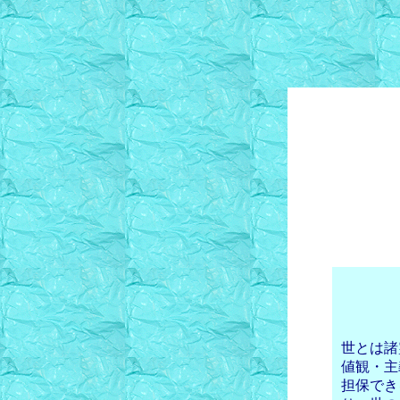
世とは諸
値観・主
担保でき