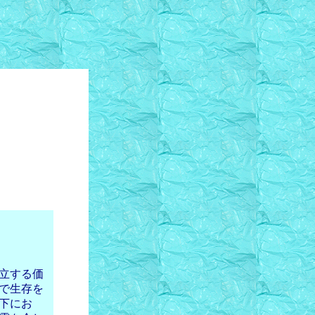
立する価
で生存を
下にお