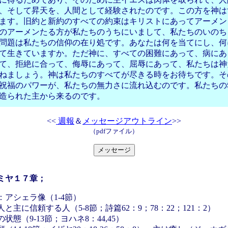
、そして昇天を、人間として経験されたのです。この方を神は
ます。旧約と新約のすべての約束はキリストにあってアーメン
のアーメンたる方が私たちのうちにいまして、私たちのいのち
問題は私たちの信仰の在り処です。あなたは何を当てにし、何
て生きていますか。ただ神に、すべての困難にあって、病にあ
て、拒絶に合って、侮辱にあって、屈辱にあって、私たちは神
ねましょう。神は私たちのすべてが尽きる時をお待ちです。そ
祝福のパワーが、私たちの無力さに流れ込むのです。私たちの
造られた主から来るのです。
<<
週報
＆
メッセージアウトライン
>>
（
pdf
ファイル）
ミヤ１７章；
：アシェラ像（1-4節）
と主に信頼する人（5-8節；詩篇62：9；78：22；121：2）
状態（9-13節；ヨハネ8：44,45）