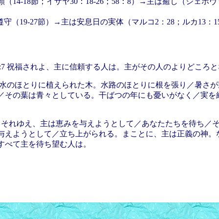
（14-18節；イザヤ30：18-26；58：8）→主は癒し（ジェホ
守（19-27節）→主は安息日の実体（マルコ2：28；ルカ13：1
7:7 祝福されよ、主に信頼する人は。主がその人のよりどころ
 彼は水のほとりに植えられた木。水路のほとりに根を張り／暑さ
／その葉は青々としている。干ばつの年にも憂いがなく／実を
:18 それゆえ、主は恵みを与えようとして／あなたたちを待ち／
与えようとして／立ち上がられる。まことに、主は正義の神。
すべて主を待ち望む人は。