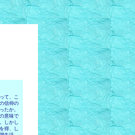
って、こ
の信仰の
ったか。
の意味で
。しかし
を得、し
間生活、