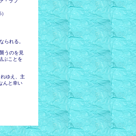
ヴァ・ラフ
5）
となられる。
が襲うのを見
結ぶことを
それゆえ、主
なんと幸い