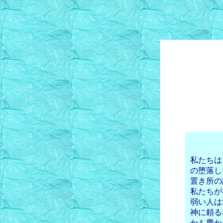
私たちは
の堕落し
置き所の
私たちが
弱い人は
神に頼る
かも豊か