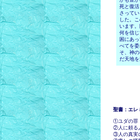
死と復活
さってい
した。こ
います。
何を信じ
困にあっ
べてを委
そ、神の
だ天地を
聖書：エレ
①ユダの罪
②人に頼る人
③人の真実の