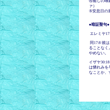
④癒しの嘆願
ァ）
⑤安息日の遵
●暗証聖句●
エレミヤ1
同17:8
ることなく
やめない。
イザヤ30
は憐れみを
なことか、