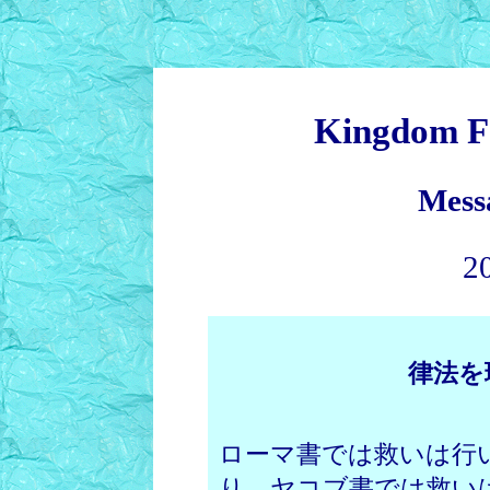
Kingdom F
Mess
2
律法を
ローマ書では救いは行
り、ヤコブ書では救い