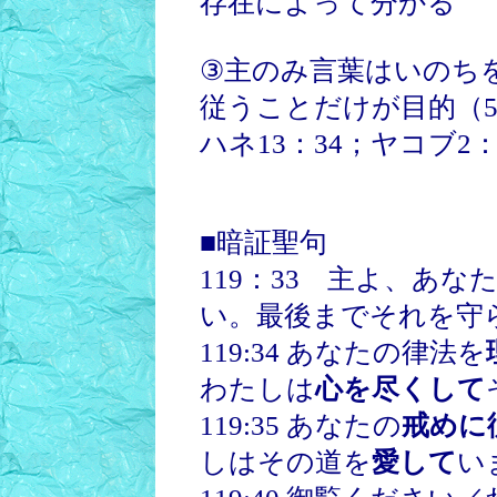
存在によって分かる
③主のみ言葉はいのちを
従うことだけが目的（
ハネ13：34；ヤコブ2
■暗証聖句
119：33 主よ、あな
い。最後までそれを守
119:34 あなたの律法を
わたしは
心を尽くして
119:35 あなたの
戒めに
しはその道を
愛して
い