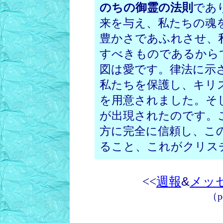
のちの御霊の法則
であ
来を与え、私たちの魂
豊かさであふれさせ、
すべきものであるから
図は愛です。律法に示
私たちを保護し、キリ
を用意されました。そ
が出現されたのです。
方に完全に信頼し、こ
ること、これがクリス
<<
週報
&
メッ
（
p