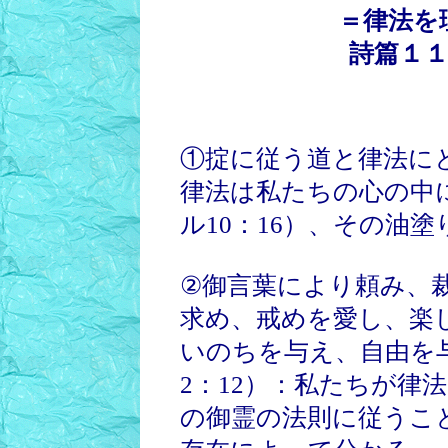
＝律法を
詩篇１１
①掟に従う道と律法にと
律法は私たちの心の中
ル10：16）、その油塗
②御言葉により頼み、
求め、戒めを愛し、楽し
いのちを与え、自由を与
2：12）：私たちが律
の御霊の法則に従うこ