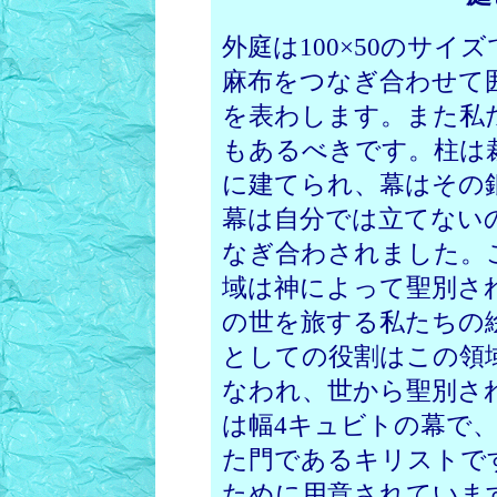
外庭は100×50のサ
麻布をつなぎ合わせて
を表わします。また私
もあるべきです。柱は
に建てられ、幕はその
幕は自分では立てない
なぎ合わされました。
域は神によって聖別さ
の世を旅する私たちの
としての役割はこの領
なわれ、世から聖別さ
は幅4キュビトの幕で
た門であるキリストで
ために用意されていま