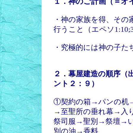
１．神のご計画（＝オ
・神の家族を得、その
行うこと（エペソ1:10;3
・究極的には神の子た
２．幕屋建造の順序（
ント２：９）
①契約の箱→パンの机
→至聖所の垂れ幕→入
祭司服→聖別→祭壇→
別の油→香料