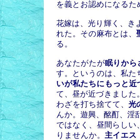
を義とお認めになるた
花嫁は、光り輝く、き
れた。その麻布とは、
る。
あなたがたが
眠りから
す。というのは、私た
いが私たちにもっと近
て、昼が近づきました
わざを打ち捨てて、
光
んか。遊興、酩酊、淫
ではなく、昼間らしい
りませんか。
主イエス