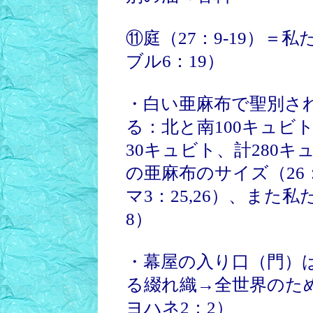
⑪庭（27：9-19）
ブル6：19）
・白い亜麻布で聖別さ
る：北と南100キュビト
30キュビト、計280
の亜麻布のサイズ（26
マ3：25,26）、また
8）
・幕屋の入り口（門）
る綴れ織→全世界のため
ヨハネ2：2）