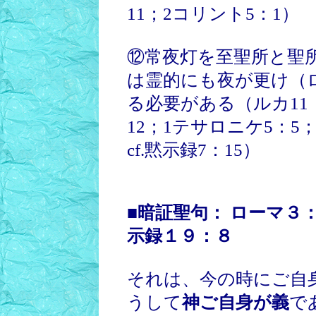
11；2コリント5：1）
⑫常夜灯を至聖所と聖
は霊的にも夜が更け（ロ
る必要がある（ルカ11：
12；1テサロニケ5：5；
cf.黙示録7：15）
■暗証聖句： ローマ３
示録１９：８
それは、今の時にご自
うして
神ご自身が義
で