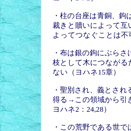
・柱の台座は青銅、鉤
裁きと贖いによって互
よってつなぐことは不
・布は銀の鉤にぶらさ
枝として木につながる
ない（ヨハネ15章）
・聖別され、義とされ
得る→この領域から引き
ヨハネ2：24,28）
・この荒野である世で