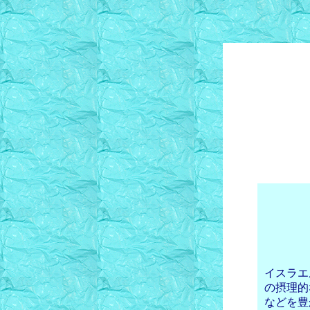
イスラエ
の摂理的
などを豊