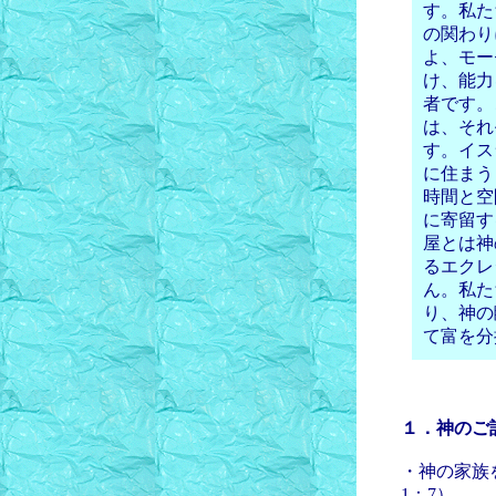
す。私た
の関わり
よ、モー
け、能力
者です。
は、それ
す。イス
に住まう
時間と空
に寄留す
屋とは神
るエクレ
ん。私た
り、神の
て富を分
１．神のご
・神の家族を
1：7）