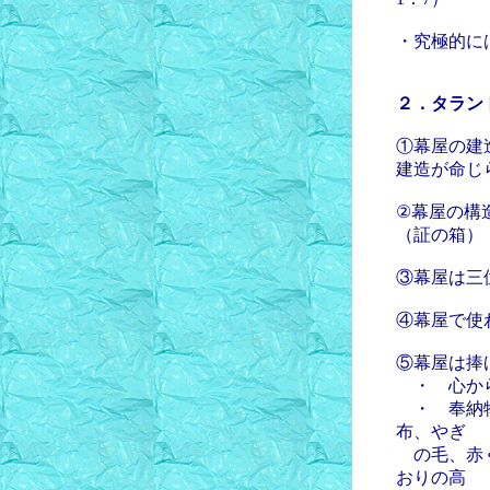
・究極的に
２．タラン
①幕屋の建
建造が命じ
②幕屋の構
（証の箱）
③幕屋は三
④幕屋で使
⑤幕屋は捧
・ 心から
・ 奉納物
布、やぎ
の毛、赤く
おりの高