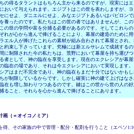
ちの得るタラントはもちろん主から来るのですが、現実にはエ
において与えられます。エジプトはこの世を表わしますが、ヨ
セにせよ、ダニエルにせよ、みなエジプトあるいはバビロンで
を養ったのです。私たちはこの世の者ではありませんが、この
この世の学問や富を分捕る必要があるのです。そしてこれらの
ぞれが心から進んで捧げることにより、幕屋の建造のために用
ラエル人が捧げたこれらの素材が組み合わされて幕屋とされ、
と約束し下さっています。究極には新エルサレムで成就するの
間に制限された今の私たちは、荒野において幕屋を持ち運びつ
る者として、神の臨在を享受します。現在のエクレシアが幕屋
の臨在の場であり、それは今エクレシアにおいて実現します。
シアはまだ不完全であり、神の臨在もまだ十分ではないかもし
ちが制限しているからです。しかし確実に神の建て上げはなさ
臨在も増し加わりつつあるのです。鍵はこの世から世の人の好
捕ること、それらを心から進んで捧げることにあります。
計画（＝オイコノミア）
得、その家族の中で管理・配分・配剤を行うこと（エペソ1:10;3