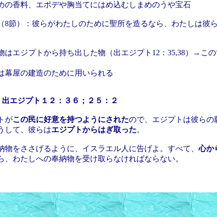
の香料、エポデや胸当てにはめ込むしまめのうや宝石
（8節）：彼らがわたしのために聖所を造るなら、わたしは彼
物はエジプトから持ち出した物（出エジプト12：35,38）→こ
幕屋の建造のために用いられる
：出エジプト１２：３６；２５：２
トが
この民に好意を持つようにされた
ので、エジプトは彼らの
うして、彼らは
エジプトからはぎ取った
。
納物をささげるように、イスラエル人に告げよ。すべて、
心か
ら、わたしへの奉納物を受け取らなければならない。