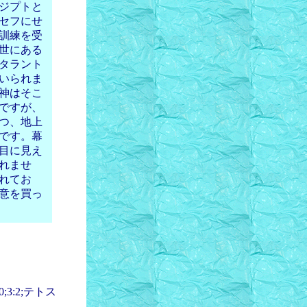
ジプトと
セフにせ
訓練を受
世にある
タラント
いられま
神はそこ
ですが、
つ、地上
です。幕
目に見え
れませ
れてお
意を買っ
:2;テトス