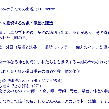
は神の子たちの出現（ローマ8章）
トを投資する対象：幕屋の建造
造：出エジプトの後、契約の締結（出エ24章）があり、その直
られた（同25章）
造：外庭（祭壇と洗盤）、聖所（メノラー、備えのパン、香壇
位一体なる神と同時に、私たちをも象徴する→組み合わされた
われた金と銀の量は現在の価値で数十億の価値
げ物で建造された（出エジプト25章）
進んでささげる（2節）
は次のもの（3-7節）：金、銀、青銅、青色、紫色、緋色の
なめした雄羊の皮、じゅごんの皮、アカシヤ材、燈油、そそ