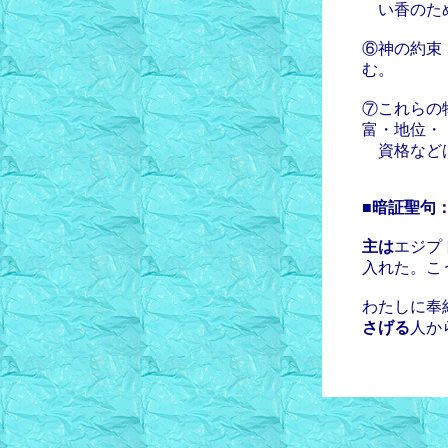
い香のため
⑥神の約束
む。
⑦これらの
富・地位・
資格などは
■暗証聖句
主は
エジプ
入れた。こ
わたしに奉
さげる
人か