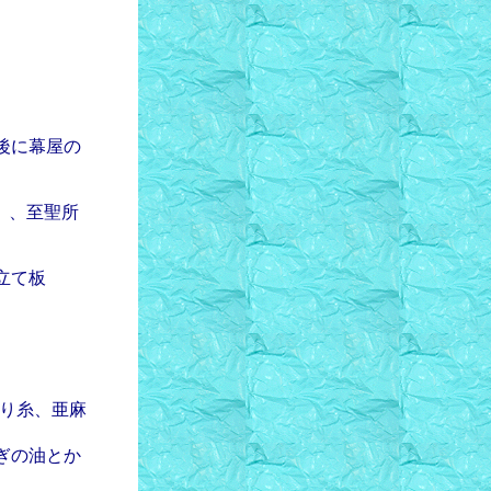
後に幕屋の
）、至聖所
立て板
撚り糸、亜麻
ぎの油とか