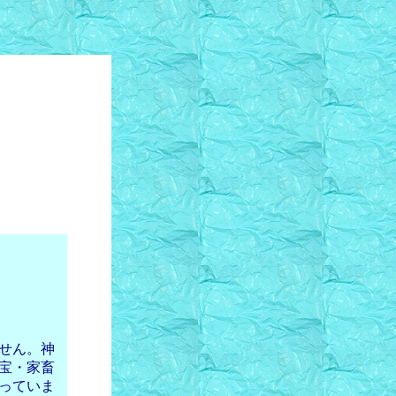
せん。神
宝・家畜
っていま