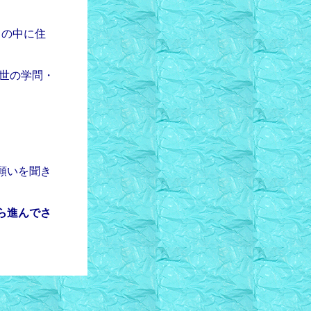
らの中に住
の世の学問・
願いを聞き
ら進んでさ