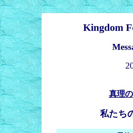
Kingdom Fe
Messa
2
真理
私たち