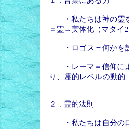
１．言葉にある力
・私たちは神の霊を
＝霊→実体化（マタイ21：
・ロゴス＝何かを説
・レーマ＝信仰によ
り、霊的レベルの動的
２．霊的法則
・私たちは自分の口の