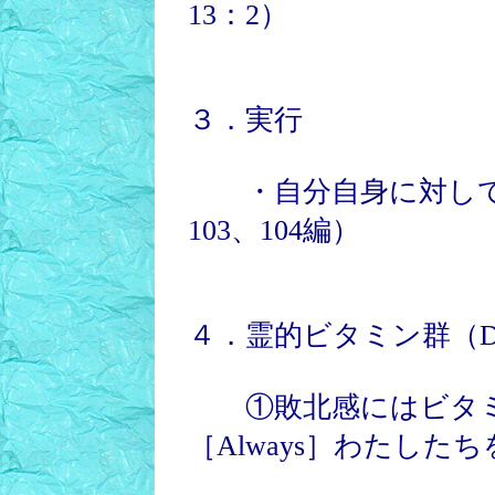
13：2）
３．実行
・自分自身に対して
103、104編）
４．霊的ビタミン群（Don 
①敗北感にはビタミ
［Always］わたした