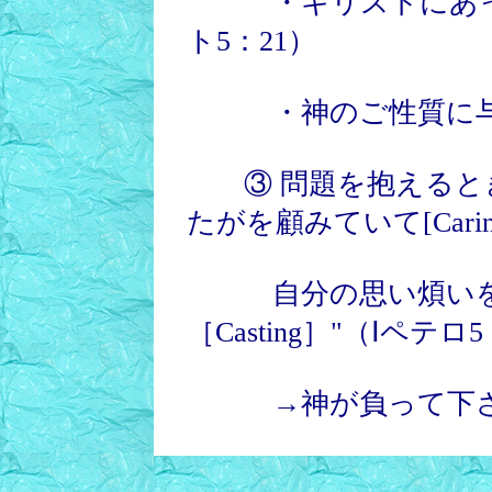
・キリストにあって
ト5：21）
・神のご性質に与る
③ 問題を抱えるとき
たがを顧みていて[Car
自分の思い煩いを，
［Casting］"（Ⅰペテロ
→神が負って下さ