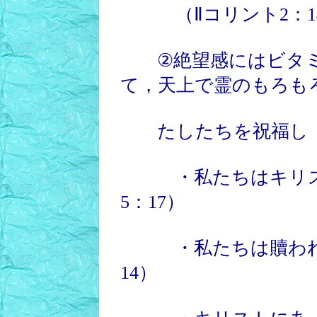
（Ⅱコリント2：1
②絶望感にはビタミ
て，天上で霊のもろも
たしたちを祝福し［Ble
・私たちはキリスト
5：17）
・私たちは贖われた主
14）