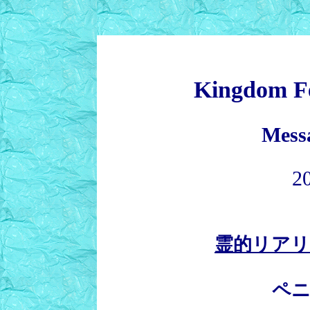
Kingdom Fe
Messa
2
霊的リア
ペ