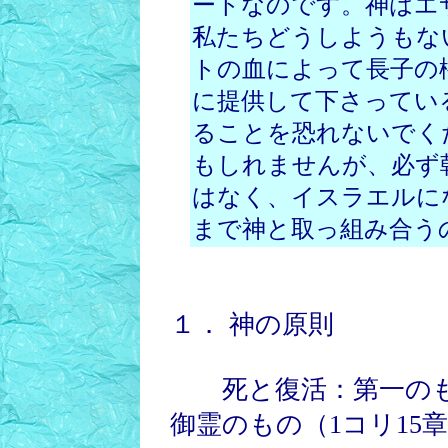
ートなのです。神はエ
私たちどうしようもな
トの血によって長子の
に提供して下さってい
ることを恐れないでく
もしれませんが、必ず
はなく、イスラエルに
まで神と取っ組み合う
１． 神の原則
死と復活：第一のも
御霊のもの（1コリ15