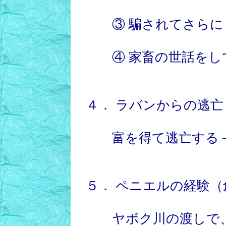
③ 騙されてさらに
④ 家畜の世話をして
４． ラバンからの逃亡
富を得て逃亡する－神
５． ペニエルの経験（創
ヤボク川の渡しで、