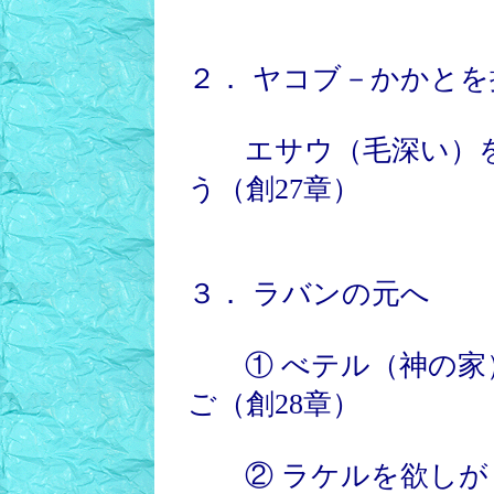
２． ヤコブ－かかとを
エサウ（毛深い）を
う（創27章）
３． ラバンの元へ
① べテル（神の家
ご（創28章）
② ラケルを欲しが